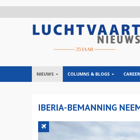
Overslaan
en
naar
de
inhoud
gaan
NIEUWS
COLUMNS & BLOGS
CAREER
IBERIA-BEMANNING NEEM