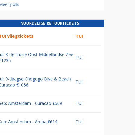
Meer polls
VOORDELIGE RETOURTICKETS
TUI vliegtickets
TUI
Jul: 8-dg cruise Oost Middellandse Zee
TUI
€1235
Jul: 9-daagse Chogogo Dive & Beach
TUI
Curacao €1056
Sep: Amsterdam - Curacao €569
TUI
Sep: Amsterdam - Aruba €614
TUI