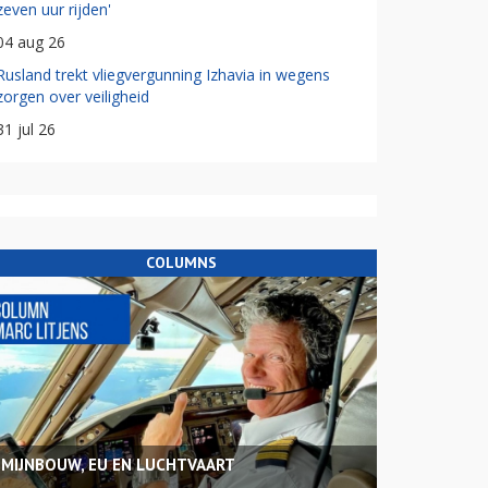
zeven uur rijden'
04 aug 26
Rusland trekt vliegvergunning Izhavia in wegens
zorgen over veiligheid
31 jul 26
COLUMNS
MIJNBOUW, EU EN LUCHTVAART