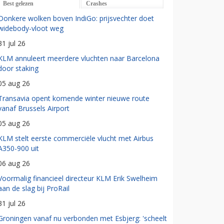
Best gelezen
Crashes
Donkere wolken boven IndiGo: prijsvechter doet
widebody-vloot weg
31 jul 26
KLM annuleert meerdere vluchten naar Barcelona
door staking
05 aug 26
Transavia opent komende winter nieuwe route
vanaf Brussels Airport
05 aug 26
KLM stelt eerste commerciële vlucht met Airbus
A350-900 uit
06 aug 26
Voormalig financieel directeur KLM Erik Swelheim
aan de slag bij ProRail
31 jul 26
Groningen vanaf nu verbonden met Esbjerg: 'scheelt