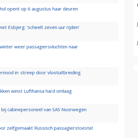
hol opent op 6 augustus haar deuren
t Esbjerg: 'scheelt zeven uur rijden'
 winter weer passagiersvluchten naar
ernood in: streep door vlootuitbreiding
ukken winst Lufthansa hard omlaag
 bij cabinepersoneel van SAS Noorwegen
voor zelfgemaakt Russisch passagierstoestel