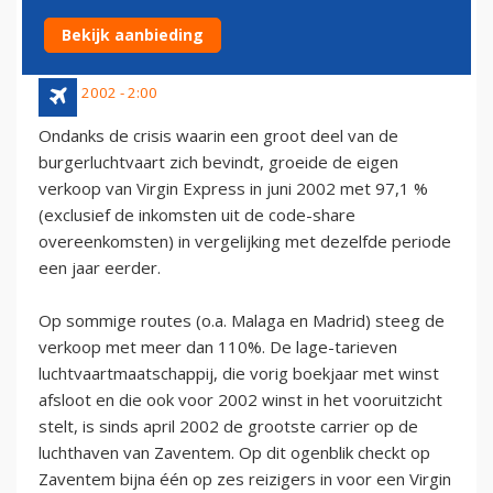
TOEGENOMEN MET 97%
Bekijk aanbieding
22 juli 2002 - 2:00
Ondanks de crisis waarin een groot deel van de
burgerluchtvaart zich bevindt, groeide de eigen
verkoop van Virgin Express in juni 2002 met 97,1 %
(exclusief de inkomsten uit de code-share
overeenkomsten) in vergelijking met dezelfde periode
een jaar eerder.
Op sommige routes (o.a. Malaga en Madrid) steeg de
verkoop met meer dan 110%. De lage-tarieven
luchtvaartmaatschappij, die vorig boekjaar met winst
afsloot en die ook voor 2002 winst in het vooruitzicht
stelt, is sinds april 2002 de grootste carrier op de
luchthaven van Zaventem. Op dit ogenblik checkt op
Zaventem bijna één op zes reizigers in voor een Virgin