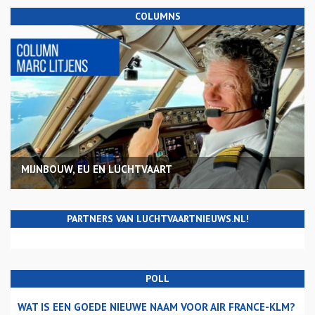
COLUMNS
MIJNBOUW, EU EN LUCHTVAART
PARTNERS VAN LUCHTVAARTNIEUWS.NL!
POLL
WAT IS EEN GOEDE NIEUWE NAAM VOOR AIR FRANCE-KLM?