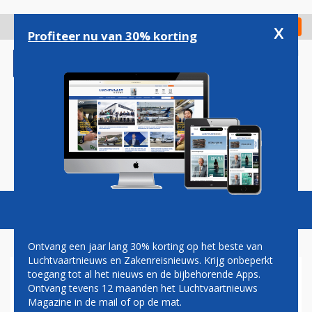
Overslaan
en
x
Digitaal Magazine
Registreer
Check in
naar
Profiteer nu van 30% korting
de
inhoud
gaan
Magazine
Podcasts
Vacatures
Toggl
naviga
Ontvang een jaar lang 30% korting op het beste van
Luchtvaartnieuws en Zakenreisnieuws. Krijg onbeperkt
toegang tot al het nieuws en de bijbehorende Apps.
INKOMSTEN VIRGIN EXPRESS
Ontvang tevens 12 maanden het Luchtvaartnieuws
IN EEN JAAR TIJD
Magazine in de mail of op de mat.