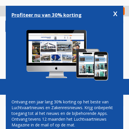
Overslaan
en
x
Digitaal Magazine
Registreer
Check in
naar
Profiteer nu van 30% korting
de
inhoud
gaan
Magazine
Podcasts
Vacatures
Toggl
naviga
Ontvang een jaar lang 30% korting op het beste van
Luchtvaartnieuws en Zakenreisnieuws. Krijg onbeperkt
toegang tot al het nieuws en de bijbehorende Apps.
JETBLUE BREIDT VERDER UIT
Ontvang tevens 12 maanden het Luchtvaartnieuws
OP ARUBA EN SINT MAARTEN
Magazine in de mail of op de mat.