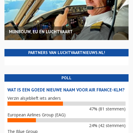
MIJNBOUW, EU EN LUCHTVAART
PARTNERS VAN LUCHTVAARTNIEUWS.NL!
POLL
WAT IS EEN GOEDE NIEUWE NAAM VOOR AIR FRANCE-KLM?
Verzin alsjeblieft iets anders
47% (81 stemmen)
European Airlines Group (EAG)
24% (42 stemmen)
The Blue Group