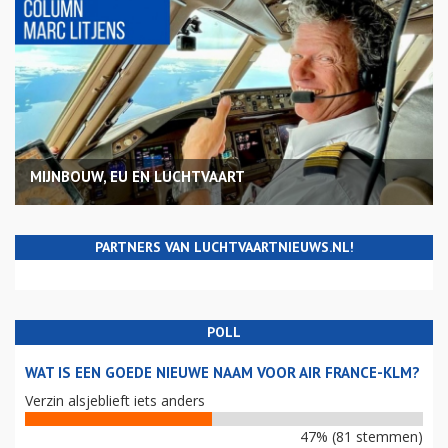
MIJNBOUW, EU EN LUCHTVAART
PARTNERS VAN LUCHTVAARTNIEUWS.NL!
POLL
WAT IS EEN GOEDE NIEUWE NAAM VOOR AIR FRANCE-KLM?
Verzin alsjeblieft iets anders
47% (81 stemmen)