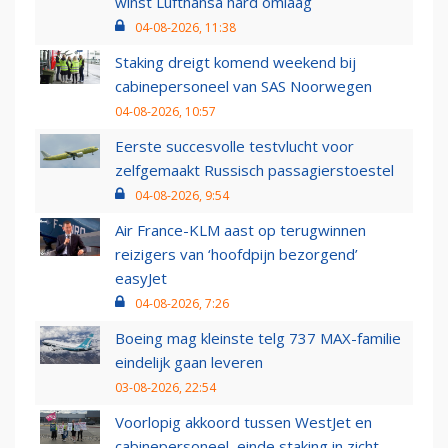
winst Lufthansa hard omlaag
04-08-2026, 11:38
Staking dreigt komend weekend bij
cabinepersoneel van SAS Noorwegen
04-08-2026, 10:57
Eerste succesvolle testvlucht voor
zelfgemaakt Russisch passagierstoestel
04-08-2026, 9:54
Air France-KLM aast op terugwinnen
reizigers van ‘hoofdpijn bezorgend’
easyJet
04-08-2026, 7:26
Boeing mag kleinste telg 737 MAX-familie
eindelijk gaan leveren
03-08-2026, 22:54
Voorlopig akkoord tussen WestJet en
cabinepersoneel, einde staking in zicht