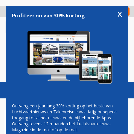
Overslaan
en
x
Digitaal Magazine
Registreer
Check in
naar
Profiteer nu van 30% korting
de
inhoud
gaan
Magazine
Podcasts
Vacatures
Toggl
naviga
Ontvang een jaar lang 30% korting op het beste van
Luchtvaartnieuws en Zakenreisnieuws. Krijg onbeperkt
toegang tot al het nieuws en de bijbehorende Apps.
KLM-BOEING VEILIG TERUG
Ontvang tevens 12 maanden het Luchtvaartnieuws
NA TECHNISCH PROBLEEM
Magazine in de mail of op de mat.