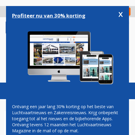
Overslaan
en
x
Digitaal Magazine
Registreer
Check in
naar
Profiteer nu van 30% korting
de
inhoud
gaan
Magazine
Podcasts
Vacatures
Toggl
naviga
Ontvang een jaar lang 30% korting op het beste van
Luchtvaartnieuws en Zakenreisnieuws. Krijg onbeperkt
toegang tot al het nieuws en de bijbehorende Apps.
KLM EN ANDERE
Ontvang tevens 12 maanden het Luchtvaartnieuws
MAATSCHAPPIJEN WEER
Magazine in de mail of op de mat.