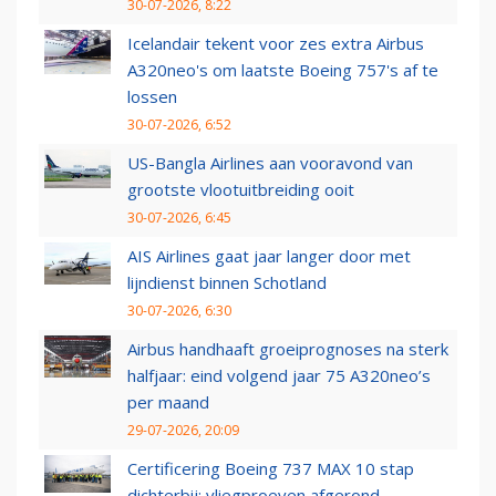
30-07-2026, 8:22
Icelandair tekent voor zes extra Airbus
A320neo's om laatste Boeing 757's af te
lossen
30-07-2026, 6:52
US-Bangla Airlines aan vooravond van
grootste vlootuitbreiding ooit
30-07-2026, 6:45
AIS Airlines gaat jaar langer door met
lijndienst binnen Schotland
30-07-2026, 6:30
Airbus handhaaft groeiprognoses na sterk
halfjaar: eind volgend jaar 75 A320neo’s
per maand
29-07-2026, 20:09
Certificering Boeing 737 MAX 10 stap
dichterbij: vliegproeven afgerond