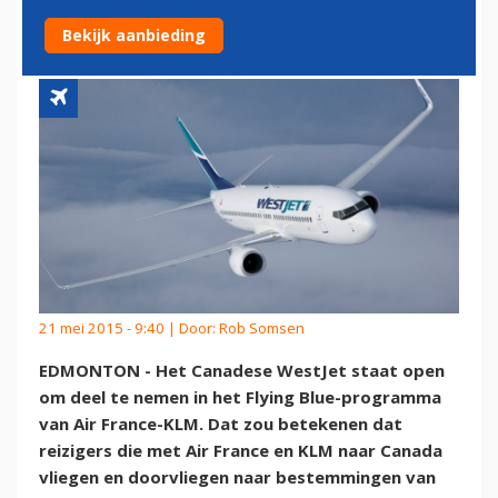
WESTJET-VLUCHTEN
Bekijk aanbieding
21 mei 2015 - 9:40 | Door:
Rob Somsen
EDMONTON - Het Canadese WestJet staat open
om deel te nemen in het Flying Blue-programma
van Air France-KLM. Dat zou betekenen dat
reizigers die met Air France en KLM naar Canada
vliegen en doorvliegen naar bestemmingen van