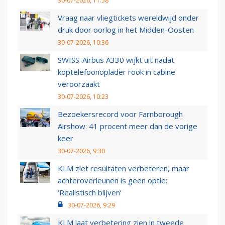
30-07-2026, 11:58
Vraag naar vliegtickets wereldwijd onder
druk door oorlog in het Midden-Oosten
30-07-2026, 10:36
SWISS-Airbus A330 wijkt uit nadat
koptelefoonoplader rook in cabine
veroorzaakt
30-07-2026, 10:23
Bezoekersrecord voor Farnborough
Airshow: 41 procent meer dan de vorige
keer
30-07-2026, 9:30
KLM ziet resultaten verbeteren, maar
achteroverleunen is geen optie:
‘Realistisch blijven’
30-07-2026, 9:29
KLM laat verbetering zien in tweede