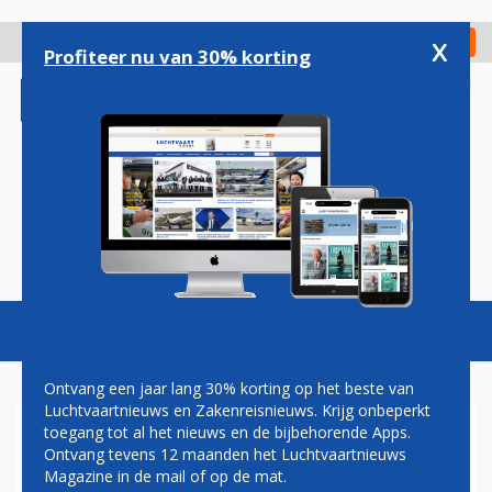
Overslaan
en
x
Digitaal Magazine
Registreer
Check in
naar
Profiteer nu van 30% korting
de
inhoud
gaan
Magazine
Podcasts
Vacatures
Toggl
naviga
Ontvang een jaar lang 30% korting op het beste van
Luchtvaartnieuws en Zakenreisnieuws. Krijg onbeperkt
toegang tot al het nieuws en de bijbehorende Apps.
KLM EN WESTJET KIJKEN
Ontvang tevens 12 maanden het Luchtvaartnieuws
NAAR FLYING BLUE OP
Magazine in de mail of op de mat.