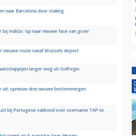
n naar Barcelona door staking
 bij IndiGo: 'op naar nieuwe fase van groei'
 nieuwe route vanaf Brussels Airport
aatschappijen langer weg uit Golfregio
er uit: opnieuw drie nieuwe bestemmingen
rust bij Portugese vakbond over overname TAP te
hol opent op 6 augustus haar deuren