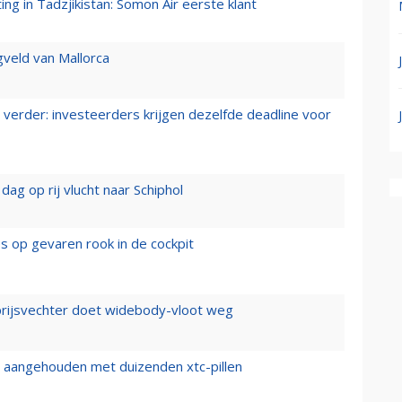
g in Tadzjikistan: Somon Air eerste klant
gveld van Mallorca
verder: investeerders krijgen dezelfde deadline voor
ag op rij vlucht naar Schiphol
es op gevaren rook in de cockpit
prijsvechter doet widebody-vloot weg
cht aangehouden met duizenden xtc-pillen