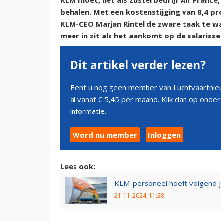
KLM moet, net als zusterbedrijf Air France
behalen. Met een kostenstijging van 8,4 pr
KLM-CEO Marjan Rintel de zware taak te wa
meer in zit als het aankomt op de salarisse
Dit artikel verder lezen?
Bent u nog geen member van Luchtvaartnieu
al vanaf € 5,45 per maand. Klik dan op ond
informatie.
Word nu member
Inloggen
Lees ook:
KLM-personeel hoeft volgend j
21-11-2024, 11:28