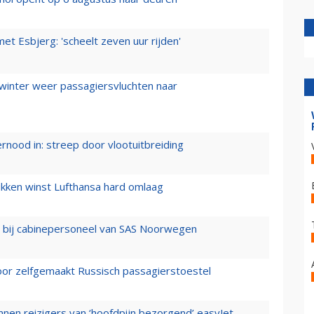
t Esbjerg: 'scheelt zeven uur rijden'
 winter weer passagiersvluchten naar
ernood in: streep door vlootuitbreiding
ukken winst Lufthansa hard omlaag
 bij cabinepersoneel van SAS Noorwegen
voor zelfgemaakt Russisch passagierstoestel
nen reizigers van ‘hoofdpijn bezorgend’ easyJet