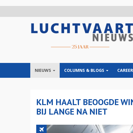
Overslaan
en
naar
de
inhoud
gaan
NIEUWS
COLUMNS & BLOGS
CAREER
KLM HAALT BEOOGDE WI
BIJ LANGE NA NIET