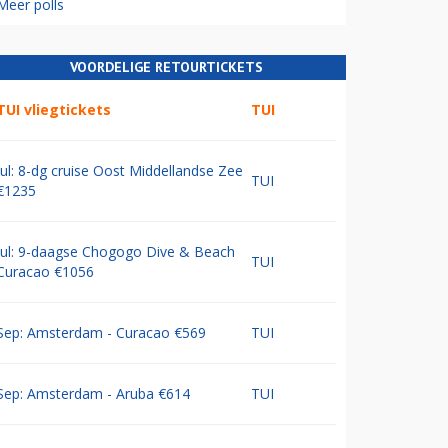
Meer polls
VOORDELIGE RETOURTICKETS
TUI vliegtickets
TUI
Jul: 8-dg cruise Oost Middellandse Zee
TUI
€1235
Jul: 9-daagse Chogogo Dive & Beach
TUI
Curacao €1056
Sep: Amsterdam - Curacao €569
TUI
Sep: Amsterdam - Aruba €614
TUI