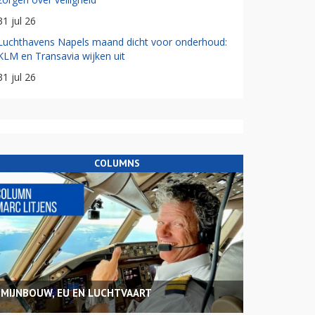
31 jul 26
Luchthavens Napels maand dicht voor onderhoud:
KLM en Transavia wijken uit
31 jul 26
COLUMNS
MIJNBOUW, EU EN LUCHTVAART