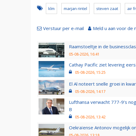
klm
marjan rintel
steven zaat
air 
Verstuur per e-mail
Meld u aan voor de 
Raamstoeltje in de businessclas
05-08-2026, 16:41
Cathay Pacific ziet levering ee
05-08-2026, 15:25
El Al noteert snelle groei in k
05-08-2026, 14:17
Lufthansa verwacht 777-9’s nog
B
05-08-2026, 13:42
Oekraïense Antonov mogelijk on
05-08-2026, 13:18