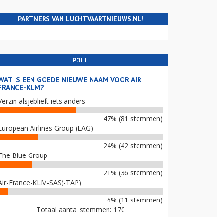
PARTNERS VAN LUCHTVAARTNIEUWS.NL!
POLL
WAT IS EEN GOEDE NIEUWE NAAM VOOR AIR
FRANCE-KLM?
Verzin alsjeblieft iets anders
47% (81 stemmen)
European Airlines Group (EAG)
24% (42 stemmen)
The Blue Group
21% (36 stemmen)
Air-France-KLM-SAS(-TAP)
6% (11 stemmen)
Totaal aantal stemmen: 170