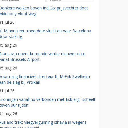
Donkere wolken boven IndiGo: prijsvechter doet
widebody-vloot weg
31 jul 26
KLM annuleert meerdere vluchten naar Barcelona
door staking
05 aug 26
Transavia opent komende winter nieuwe route
vanaf Brussels Airport
05 aug 26
Voormalig financieel directeur KLM Erik Swelheim
aan de slag bij ProRail
31 jul 26
Groningen vanaf nu verbonden met Esbjerg: 'scheelt
zeven uur rijden'
04 aug 26
Rusland trekt vliegvergunning Izhavia in wegens
zorgen over veiligheid