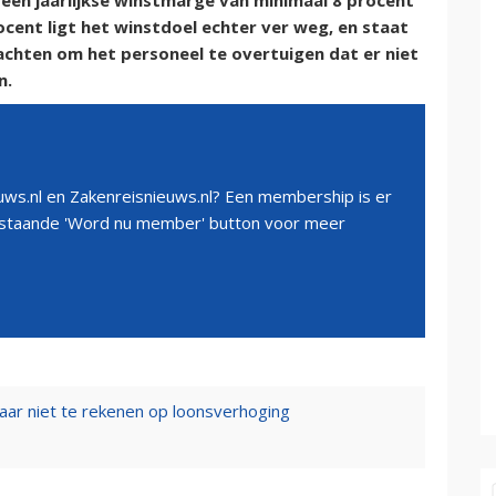
, een jaarlijkse winstmarge van minimaal 8 procent
ocent ligt het winstdoel echter ver weg, en staat
chten om het personeel te overtuigen dat er niet
n.
ws.nl en Zakenreisnieuws.nl? Een membership is er
erstaande 'Word nu member' button voor meer
aar niet te rekenen op loonsverhoging