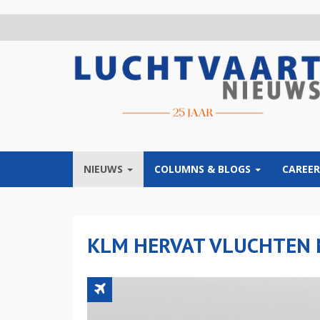
Overslaan
en
naar
de
inhoud
gaan
NIEUWS
COLUMNS & BLOGS
CAREER
KLM HERVAT VLUCHTEN 