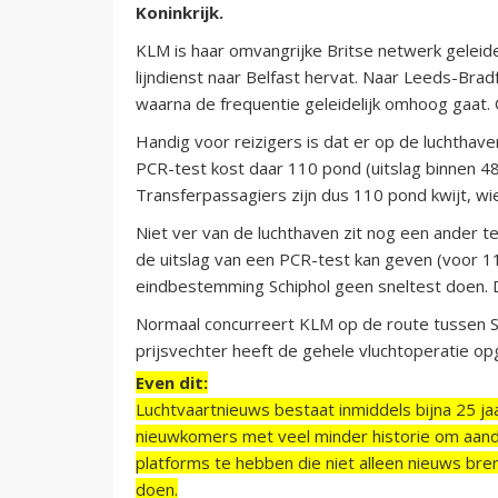
Koninkrijk.
KLM is haar omvangrijke Britse netwerk gelei
lijndienst naar Belfast hervat. Naar Leeds-Bra
waarna de frequentie geleidelijk omhoog gaat.
Handig voor reizigers is dat er op de luchtha
PCR-test kost daar 110 pond (uitslag binnen 48 
Transferpassagiers zijn dus 110 pond kwijt, w
Niet ver van de luchthaven zit nog een ander 
de uitslag van een PCR-test kan geven (voor 1
eindbestemming Schiphol geen sneltest doen. D
Normaal concurreert KLM op de route tussen Sc
prijsvechter heeft de gehele vluchtoperatie opg
Even dit:
Luchtvaartnieuws bestaat inmiddels bijna 25 jaa
nieuwkomers met veel minder historie om aand
platforms te hebben die niet alleen nieuws bre
doen.