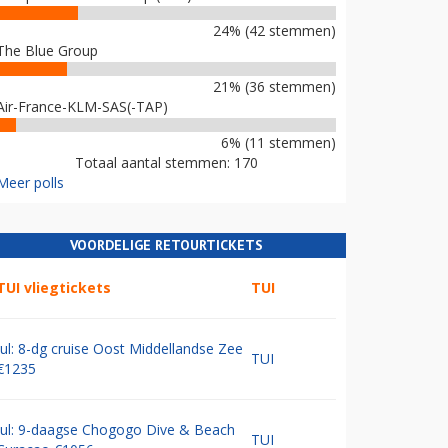
24% (42 stemmen)
The Blue Group
21% (36 stemmen)
Air-France-KLM-SAS(-TAP)
6% (11 stemmen)
Totaal aantal stemmen: 170
Meer polls
VOORDELIGE RETOURTICKETS
TUI vliegtickets
TUI
Jul: 8-dg cruise Oost Middellandse Zee
TUI
€1235
Jul: 9-daagse Chogogo Dive & Beach
TUI