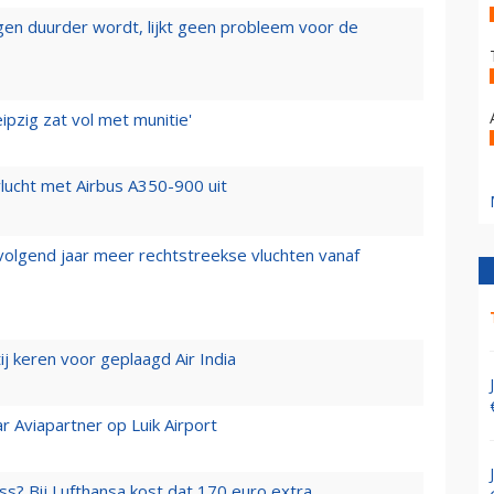
iegen duurder wordt, lijkt geen probleem voor de
ipzig zat vol met munitie'
lucht met Airbus A350-900 uit
 volgend jaar meer rechtstreekse vluchten vanaf
j keren voor geplaagd Air India
r Aviapartner op Luik Airport
ss? Bij Lufthansa kost dat 170 euro extra