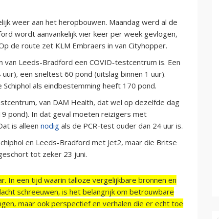
delijk weer aan het heropbouwen. Maandag werd al de
dford wordt aanvankelijk vier keer per week gevlogen,
 Op de route zet KLM Embraers in van Cityhopper.
ven van Leeds-Bradford een COVID-testcentrum is. Een
uur), een sneltest 60 pond (uitslag binnen 1 uur).
ie Schiphol als eindbestemming heeft 170 pond.
testcentrum, van DAM Health, dat wel op dezelfde dag
19 pond). In dat geval moeten reizigers met
at is alleen
nodig
als de PCR-test ouder dan 24 uur is.
hiphol en Leeds-Bradford met Jet2, maar die Britse
eschort tot zeker 23 juni.
r. In een tijd waarin talloze vergelijkbare bronnen en
acht schreeuwen, is het belangrijk om betrouwbare
ngen, maar ook perspectief en verhalen die er echt toe