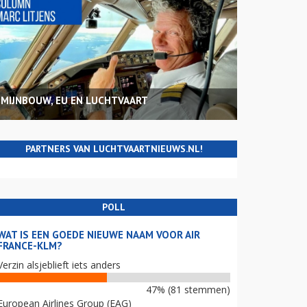
MIJNBOUW, EU EN LUCHTVAART
PARTNERS VAN LUCHTVAARTNIEUWS.NL!
POLL
WAT IS EEN GOEDE NIEUWE NAAM VOOR AIR
FRANCE-KLM?
Verzin alsjeblieft iets anders
47% (81 stemmen)
European Airlines Group (EAG)