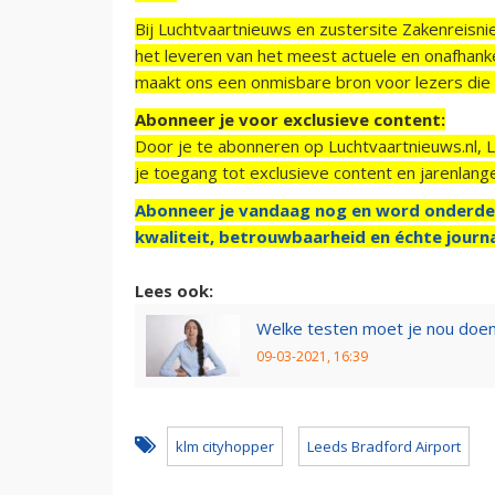
Bij Luchtvaartnieuws en zustersite Zakenreisn
het leveren van het meest actuele en onafhankel
maakt ons een onmisbare bron voor lezers die g
Abonneer je voor exclusieve content:
Door je te abonneren op Luchtvaartnieuws.nl, 
je toegang tot exclusieve content en jarenlang
Abonneer je vandaag nog en word onderde
kwaliteit, betrouwbaarheid en échte journa
Lees ook:
Welke testen moet je nou doen
09-03-2021, 16:39
klm cityhopper
Leeds Bradford Airport