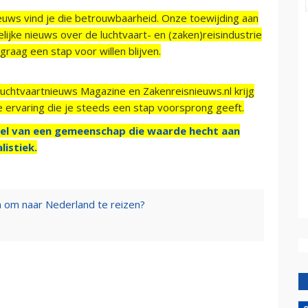
ieuws vind je die betrouwbaarheid. Onze toewijding aan
ijke nieuws over de luchtvaart- en (zaken)reisindustrie
raag een stap voor willen blijven.
Luchtvaartnieuws Magazine en Zakenreisnieuws.nl krijg
e ervaring die je steeds een stap voorsprong geeft.
el van een gemeenschap die waarde hecht aan
listiek.
 om naar Nederland te reizen?