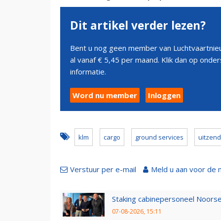
Dit artikel verder lezen?
Bent u nog geen member van Luchtvaartnieu
al vanaf € 5,45 per maand. Klik dan op ond
informatie.
Word nu member
Inloggen
klm
cargo
ground services
uitzend
Verstuur per e-mail
Meld u aan voor de 
Staking cabinepersoneel Noorse
07-08-2026, 15:11