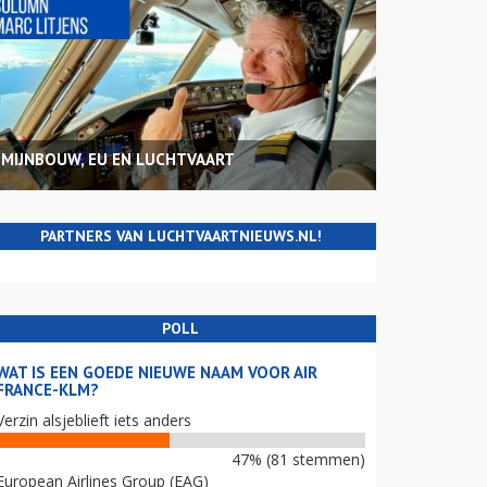
MIJNBOUW, EU EN LUCHTVAART
PARTNERS VAN LUCHTVAARTNIEUWS.NL!
POLL
WAT IS EEN GOEDE NIEUWE NAAM VOOR AIR
FRANCE-KLM?
Verzin alsjeblieft iets anders
47% (81 stemmen)
European Airlines Group (EAG)