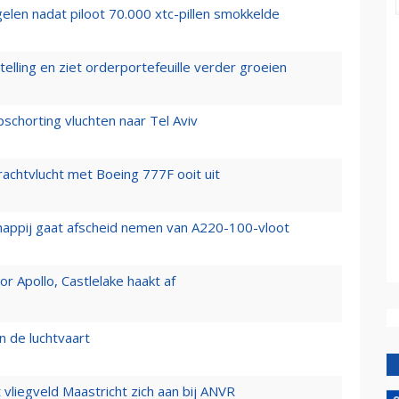
elen nadat piloot 70.000 xtc-pillen smokkelde
elling en ziet orderportefeuille verder groeien
chorting vluchten naar Tel Aviv
vrachtvlucht met Boeing 777F ooit uit
happij gaat afscheid nemen van A220-100-vloot
 Apollo, Castlelake haakt af
n de luchtvaart
t vliegveld Maastricht zich aan bij ANVR