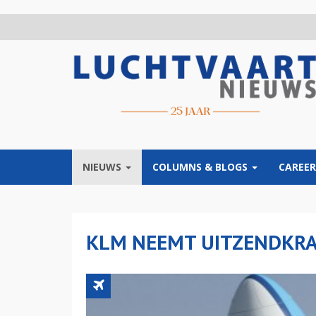
Overslaan
en
naar
de
inhoud
gaan
NIEUWS
COLUMNS & BLOGS
CAREER
KLM NEEMT UITZENDKRA