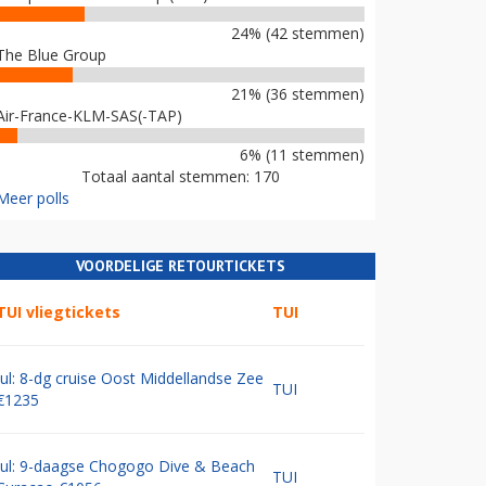
24% (42 stemmen)
The Blue Group
21% (36 stemmen)
Air-France-KLM-SAS(-TAP)
6% (11 stemmen)
Totaal aantal stemmen: 170
Meer polls
VOORDELIGE RETOURTICKETS
TUI vliegtickets
TUI
Jul: 8-dg cruise Oost Middellandse Zee
TUI
€1235
Jul: 9-daagse Chogogo Dive & Beach
TUI