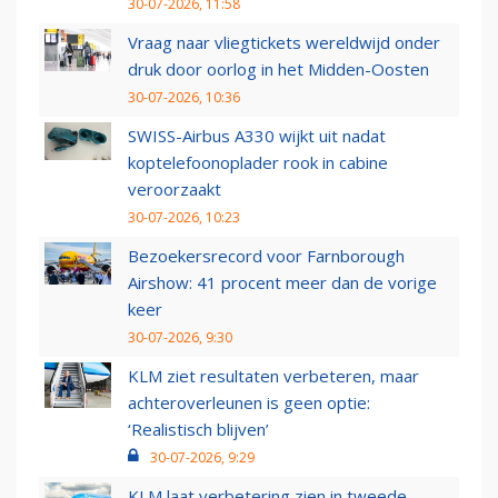
30-07-2026, 11:58
Vraag naar vliegtickets wereldwijd onder
druk door oorlog in het Midden-Oosten
30-07-2026, 10:36
SWISS-Airbus A330 wijkt uit nadat
koptelefoonoplader rook in cabine
veroorzaakt
30-07-2026, 10:23
Bezoekersrecord voor Farnborough
Airshow: 41 procent meer dan de vorige
keer
30-07-2026, 9:30
KLM ziet resultaten verbeteren, maar
achteroverleunen is geen optie:
‘Realistisch blijven’
30-07-2026, 9:29
KLM laat verbetering zien in tweede