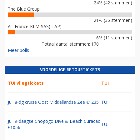
24% (42 stemmen)
The Blue Group
21% (36 stemmen)
Air-France-KLM-SAS(-TAP)
6% (11 stemmen)
Totaal aantal stemmen: 170
Meer polls
VOORDELIGE RETOURTICKETS
TUI vliegtickets
TUI
Jul: 8-dg cruise Oost Middellandse Zee €1235
TUI
Jul: 9-daagse Chogogo Dive & Beach Curacao
TUI
€1056