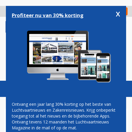
Overslaan
en
x
Digitaal Magazine
Registreer
Check in
naar
Profiteer nu van 30% korting
de
inhoud
gaan
Magazine
Podcasts
Vacatures
Toggl
naviga
Ontvang een jaar lang 30% korting op het beste van
Luchtvaartnieuws en Zakenreisnieuws. Krijg onbeperkt
toegang tot al het nieuws en de bijbehorende Apps.
KLM WIL WEER OVER IRAK EN
Ontvang tevens 12 maanden het Luchtvaartnieuws
IRAN VLIEGEN
Magazine in de mail of op de mat.