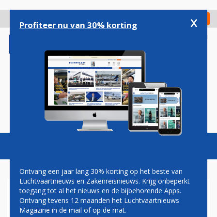
Overslaan
en
x
Digitaal Magazine
Registreer
Check in
naar
Profiteer nu van 30% korting
de
inhoud
gaan
Magazine
Podcasts
Vacatures
Toggl
naviga
Ontvang een jaar lang 30% korting op het beste van
Luchtvaartnieuws en Zakenreisnieuws. Krijg onbeperkt
toegang tot al het nieuws en de bijbehorende Apps.
KLM ZET SAMENWERKING
Ontvang tevens 12 maanden het Luchtvaartnieuws
MET RIJKSMUSEUM VOORT
Magazine in de mail of op de mat.