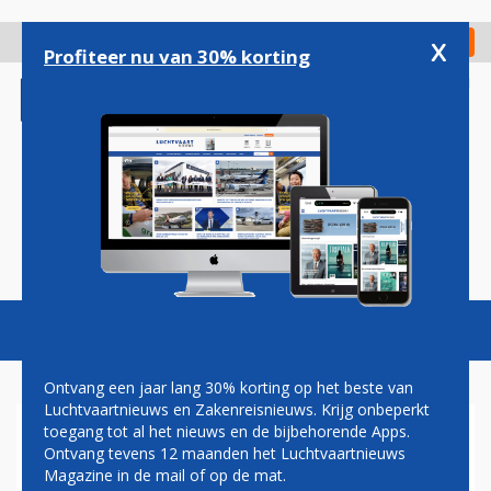
Overslaan
en
x
Digitaal Magazine
Registreer
Check in
naar
Profiteer nu van 30% korting
de
inhoud
gaan
Magazine
Podcasts
Vacatures
Toggl
naviga
Ontvang een jaar lang 30% korting op het beste van
Luchtvaartnieuws en Zakenreisnieuws. Krijg onbeperkt
toegang tot al het nieuws en de bijbehorende Apps.
LOT POLISH AIRLINES
Ontvang tevens 12 maanden het Luchtvaartnieuws
SCHRIJFT WEER ZWARTE
Magazine in de mail of op de mat.