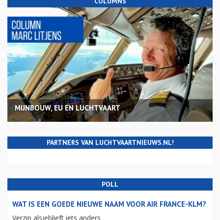
COLUMNS
MIJNBOUW, EU EN LUCHTVAART
PARTNERS VAN LUCHTVAARTNIEUWS.NL!
POLL
WAT IS EEN GOEDE NIEUWE NAAM VOOR AIR FRANCE-KLM?
Verzin alsjeblieft iets anders