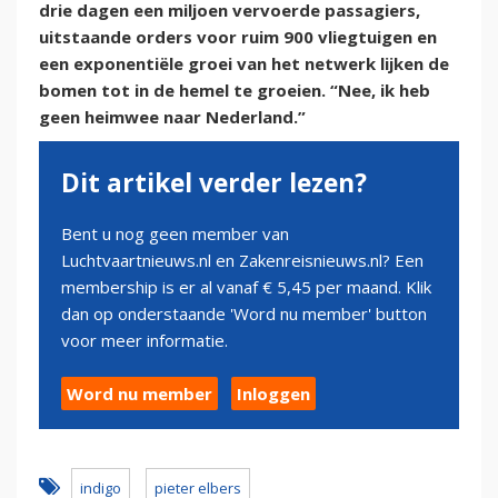
drie dagen een miljoen vervoerde passagiers,
uitstaande orders voor ruim 900 vliegtuigen en
een exponentiële groei van het netwerk lijken de
bomen tot in de hemel te groeien. “Nee, ik heb
geen heimwee naar Nederland.”
Dit artikel verder lezen?
Bent u nog geen member van
Luchtvaartnieuws.nl en Zakenreisnieuws.nl? Een
membership is er al vanaf € 5,45 per maand. Klik
dan op onderstaande 'Word nu member' button
voor meer informatie.
Word nu member
Inloggen
indigo
pieter elbers