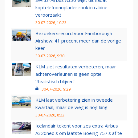
SWISS-Airbus A330 wijkt uit nadat
koptelefoonoplader rook in cabine
veroorzaakt
30-07-2026, 10:23
Bezoekersrecord voor Farnborough
Airshow: 41 procent meer dan de vorige
keer
30-07-2026, 9:30
KLM ziet resultaten verbeteren, maar
achteroverleunen is geen optie:
‘Realistisch blijven’
30-07-2026, 9:29
KLM laat verbetering zien in tweede
kwartaal, maar de weg is nog lang
30-07-2026, 8:22
Icelandair tekent voor zes extra Airbus
A320neo's om laatste Boeing 757's af te