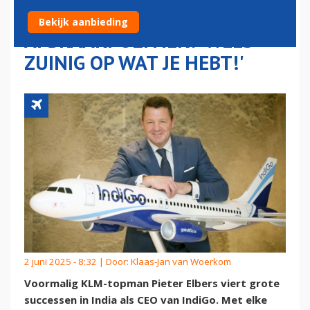
NEDERLANDSE
Bekijk aanbieding
AFBRAAKPOLITIEK: 'WEES
ZUINIG OP WAT JE HEBT!'
2 juni 2025 - 8:32 | Door:
Klaas-Jan van Woerkom
Voormalig KLM-topman Pieter Elbers viert grote
successen in India als CEO van IndiGo. Met elke