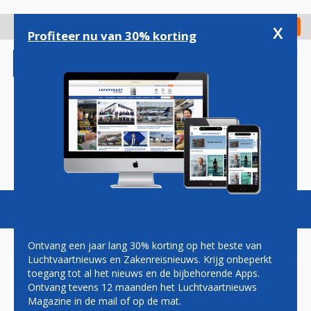
Overslaan
en
x
Digitaal Magazine
Registreer
Check in
naar
Profiteer nu van 30% korting
de
inhoud
gaan
Magazine
Podcasts
Vacatures
Toggl
naviga
Ontvang een jaar lang 30% korting op het beste van
Luchtvaartnieuws en Zakenreisnieuws. Krijg onbeperkt
toegang tot al het nieuws en de bijbehorende Apps.
LUCHTVAART PROFITEERT
Ontvang tevens 12 maanden het Luchtvaartnieuws
MEE VAN IPHONE-KOORTS
Magazine in de mail of op de mat.