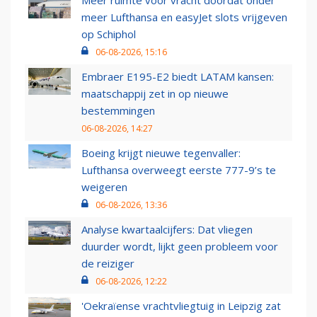
Meer ruimte voor vracht doordat onder
meer Lufthansa en easyJet slots vrijgeven
op Schiphol
06-08-2026, 15:16
Embraer E195-E2 biedt LATAM kansen:
maatschappij zet in op nieuwe
bestemmingen
06-08-2026, 14:27
Boeing krijgt nieuwe tegenvaller:
Lufthansa overweegt eerste 777-9’s te
weigeren
06-08-2026, 13:36
Analyse kwartaalcijfers: Dat vliegen
duurder wordt, lijkt geen probleem voor
de reiziger
06-08-2026, 12:22
'Oekraïense vrachtvliegtuig in Leipzig zat