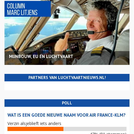
MIJNBOUW, EU EN LUCHTVAART
PARTNERS VAN LUCHTVAARTNIEUWS.NL!
POLL
WAT IS EEN GOEDE NIEUWE NAAM VOOR AIR FRANCE-KLM?
Verzin alsjeblieft iets anders