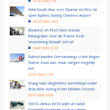
31-07-2026, 7:15
MAA houdt deur voor Ryanair en Wizz Air
open tijdens sluiting Charleroi Airport
30-07-2026, 14:30
Business en First Class steeds
belangrijker voor Air France-KLM:
‘investering betaalt zich uit’
30-07-2026, 12:10
Nabestaanden Germanwings-crash klagen
Duitse staat aan, maar vangen mogelijk
bot
30-07-2026, 11:58
Vraag naar vliegtickets wereldwijd onder
druk door oorlog in het Midden-Oosten
30-07-2026, 10:36
SWISS-Airbus A330 wijkt uit nadat
koptelefoonoplader rook in cabine