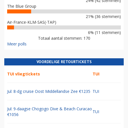
24% (42 stemmen)
The Blue Group
21% (36 stemmen)
Air-France-KLM-SAS(-TAP)
6% (11 stemmen)
Totaal aantal stemmen: 170
Meer polls
VOORDELIGE RETOURTICKETS
TUI vliegtickets
TUI
Jul: 8-dg cruise Oost Middellandse Zee €1235
TUI
Jul: 9-daagse Chogogo Dive & Beach Curacao
TUI
€1056