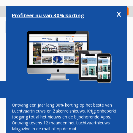
Overslaan
en
x
Digitaal Magazine
Registreer
Check in
naar
Profiteer nu van 30% korting
de
inhoud
gaan
Magazine
Podcasts
Vacatures
Toggl
naviga
Ontvang een jaar lang 30% korting op het beste van
Luchtvaartnieuws en Zakenreisnieuws. Krijg onbeperkt
toegang tot al het nieuws en de bijbehorende Apps.
LUCHTVERKEERSLEIDING
Ontvang tevens 12 maanden het Luchtvaartnieuws
STEEDS VAKER OORZAAK
Magazine in de mail of op de mat.