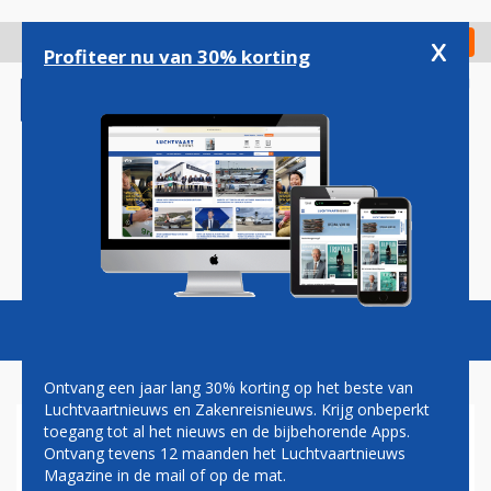
Overslaan
en
x
Digitaal Magazine
Registreer
Check in
naar
Profiteer nu van 30% korting
de
inhoud
gaan
Magazine
Podcasts
Vacatures
Toggl
naviga
Ontvang een jaar lang 30% korting op het beste van
Luchtvaartnieuws en Zakenreisnieuws. Krijg onbeperkt
toegang tot al het nieuws en de bijbehorende Apps.
LUFTHANSA CARGO OPENT
Ontvang tevens 12 maanden het Luchtvaartnieuws
ROUTE BRUSSEL - NEW YORK
Magazine in de mail of op de mat.