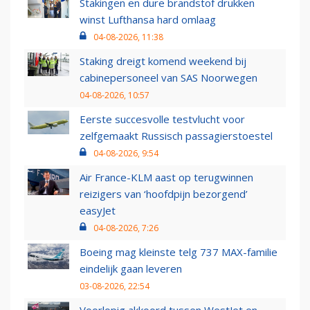
Stakingen en dure brandstof drukken
winst Lufthansa hard omlaag
04-08-2026, 11:38
Staking dreigt komend weekend bij
cabinepersoneel van SAS Noorwegen
04-08-2026, 10:57
Eerste succesvolle testvlucht voor
zelfgemaakt Russisch passagierstoestel
04-08-2026, 9:54
Air France-KLM aast op terugwinnen
reizigers van ‘hoofdpijn bezorgend’
easyJet
04-08-2026, 7:26
Boeing mag kleinste telg 737 MAX-familie
eindelijk gaan leveren
03-08-2026, 22:54
Voorlopig akkoord tussen WestJet en