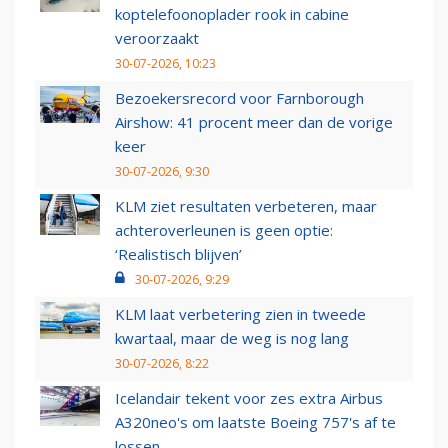
koptelefoonoplader rook in cabine
veroorzaakt
30-07-2026, 10:23
Bezoekersrecord voor Farnborough
Airshow: 41 procent meer dan de vorige
keer
30-07-2026, 9:30
KLM ziet resultaten verbeteren, maar
achteroverleunen is geen optie:
‘Realistisch blijven’
30-07-2026, 9:29
KLM laat verbetering zien in tweede
kwartaal, maar de weg is nog lang
30-07-2026, 8:22
Icelandair tekent voor zes extra Airbus
A320neo's om laatste Boeing 757's af te
lossen