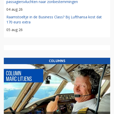
passagiersvluchten naar zonbestemmingen
04 aug 26
Raamstoeltje in de Business Class? Bij Lufthansa kost dat
170 euro extra
05 aug 26
COLUMNS