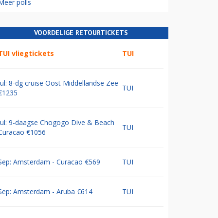
Meer polls
VOORDELIGE RETOURTICKETS
TUI vliegtickets
TUI
Jul: 8-dg cruise Oost Middellandse Zee
TUI
€1235
Jul: 9-daagse Chogogo Dive & Beach
TUI
Curacao €1056
Sep: Amsterdam - Curacao €569
TUI
Sep: Amsterdam - Aruba €614
TUI