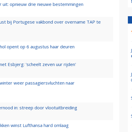
er uit: opnieuw drie nieuwe bestemmingen
rust bij Portugese vakbond over overname TAP te
hol opent op 6 augustus haar deuren
t Esbjerg: 'scheelt zeven uur rijden'
 winter weer passagiersvluchten naar
ernood in: streep door vlootuitbreiding
ukken winst Lufthansa hard omlaag