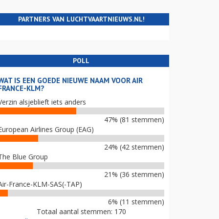
PARTNERS VAN LUCHTVAARTNIEUWS.NL!
POLL
WAT IS EEN GOEDE NIEUWE NAAM VOOR AIR
FRANCE-KLM?
Verzin alsjeblieft iets anders
47% (81 stemmen)
European Airlines Group (EAG)
24% (42 stemmen)
The Blue Group
21% (36 stemmen)
Air-France-KLM-SAS(-TAP)
6% (11 stemmen)
Totaal aantal stemmen: 170