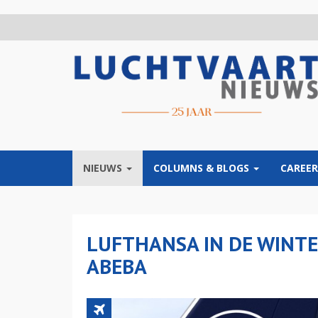
Overslaan
en
naar
de
inhoud
gaan
NIEUWS
COLUMNS & BLOGS
CAREER
LUFTHANSA IN DE WINTE
ABEBA