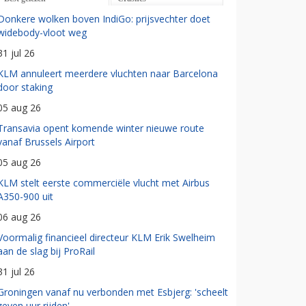
Donkere wolken boven IndiGo: prijsvechter doet
widebody-vloot weg
31 jul 26
KLM annuleert meerdere vluchten naar Barcelona
door staking
05 aug 26
Transavia opent komende winter nieuwe route
vanaf Brussels Airport
05 aug 26
KLM stelt eerste commerciële vlucht met Airbus
A350-900 uit
06 aug 26
Voormalig financieel directeur KLM Erik Swelheim
aan de slag bij ProRail
31 jul 26
Groningen vanaf nu verbonden met Esbjerg: 'scheelt
zeven uur rijden'