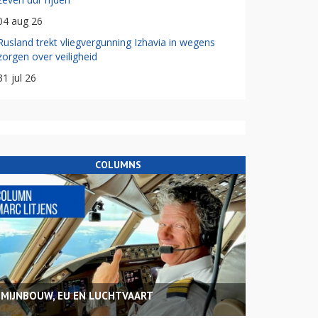
04 aug 26
Rusland trekt vliegvergunning Izhavia in wegens
zorgen over veiligheid
31 jul 26
COLUMNS
MIJNBOUW, EU EN LUCHTVAART