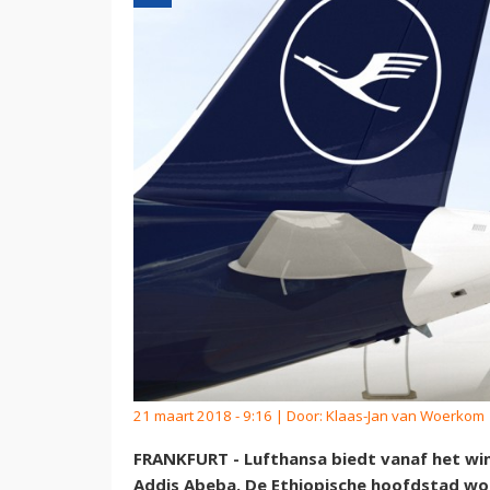
21 maart 2018 - 9:16 | Door:
Klaas-Jan van Woerkom
FRANKFURT - Lufthansa biedt vanaf het win
Addis Abeba. De Ethiopische hoofdstad wo