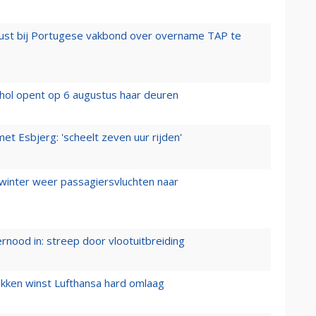
rust bij Portugese vakbond over overname TAP te
hol opent op 6 augustus haar deuren
t Esbjerg: 'scheelt zeven uur rijden'
 winter weer passagiersvluchten naar
ernood in: streep door vlootuitbreiding
ukken winst Lufthansa hard omlaag