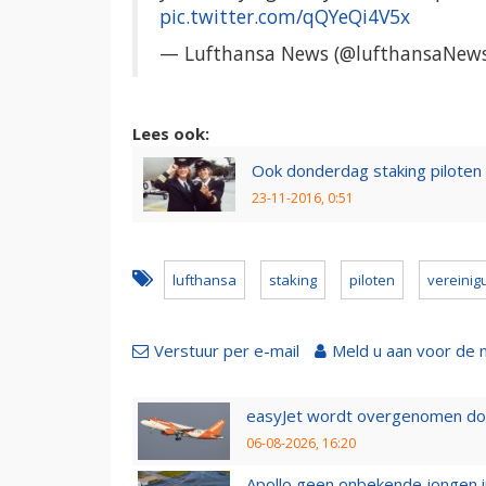
pic.twitter.com/qQYeQi4V5x
— Lufthansa News (@lufthansaNew
Lees ook:
Ook donderdag staking piloten
23-11-2016, 0:51
lufthansa
staking
piloten
vereinig
Verstuur per e-mail
Meld u aan voor de 
easyJet wordt overgenomen door
06-08-2026, 16:20
Apollo geen onbekende jongen i