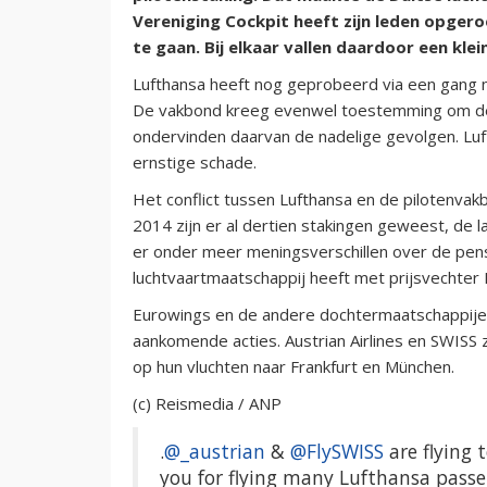
Vereniging Cockpit heeft zijn leden opge
te gaan. Bij elkaar vallen daardoor een klei
Lufthansa heeft nog geprobeerd via een gang n
De vakbond kreeg evenwel toestemming om de 
ondervinden daarvan de nadelige gevolgen. Luf
ernstige schade.
Het conflict tussen Lufthansa en de pilotenvakb
2014 zijn er al dertien stakingen geweest, de l
er onder meer meningsverschillen over de pen
luchtvaartmaatschappij heeft met prijsvechter
Eurowings en de andere dochtermaatschappijen
aankomende acties. Austrian Airlines en SWISS 
op hun vluchten naar Frankfurt en München.
(c) Reismedia / ANP
.
@_austrian
&
@FlySWISS
are flying 
you for flying many Lufthansa passen