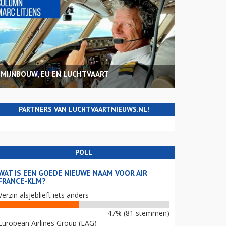
MIJNBOUW, EU EN LUCHTVAART
PARTNERS VAN LUCHTVAARTNIEUWS.NL!
POLL
WAT IS EEN GOEDE NIEUWE NAAM VOOR AIR
FRANCE-KLM?
Verzin alsjeblieft iets anders
47% (81 stemmen)
European Airlines Group (EAG)