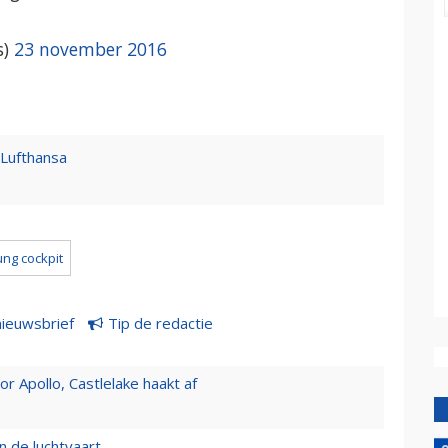
s)
23 november 2016
 Lufthansa
ung cockpit
nieuwsbrief
Tip de redactie
 Apollo, Castlelake haakt af
n de luchtvaart