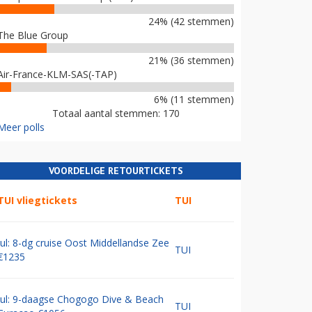
24% (42 stemmen)
The Blue Group
21% (36 stemmen)
Air-France-KLM-SAS(-TAP)
6% (11 stemmen)
Totaal aantal stemmen: 170
Meer polls
VOORDELIGE RETOURTICKETS
TUI vliegtickets
TUI
Jul: 8-dg cruise Oost Middellandse Zee
TUI
€1235
Jul: 9-daagse Chogogo Dive & Beach
TUI