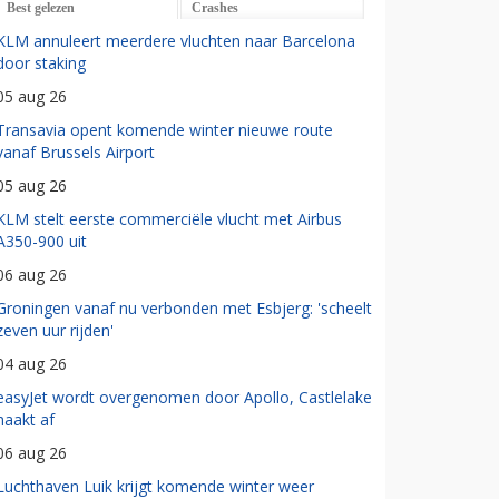
Best gelezen
Crashes
KLM annuleert meerdere vluchten naar Barcelona
door staking
05 aug 26
Transavia opent komende winter nieuwe route
vanaf Brussels Airport
05 aug 26
KLM stelt eerste commerciële vlucht met Airbus
A350-900 uit
06 aug 26
Groningen vanaf nu verbonden met Esbjerg: 'scheelt
zeven uur rijden'
04 aug 26
easyJet wordt overgenomen door Apollo, Castlelake
haakt af
06 aug 26
Luchthaven Luik krijgt komende winter weer