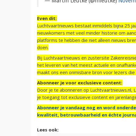
— Martin Leutke (@mleutke)
Novemb
Even dit:
Luchtvaartnieuws bestaat inmiddels bijna 25 jaa
nieuwkomers met veel minder historie om aand
platforms te hebben die niet alleen nieuws bre
doen.
Bij Luchtvaartnieuws en zustersite Zakenreisn
het leveren van het meest actuele en onafhankel
maakt ons een onmisbare bron voor lezers die g
Abonneer je voor exclusieve content:
Door je te abonneren op Luchtvaartnieuws.nl, 
je toegang tot exclusieve content en jarenlang
Abonneer je vandaag nog en word onderde
kwaliteit, betrouwbaarheid en échte journa
Lees ook: