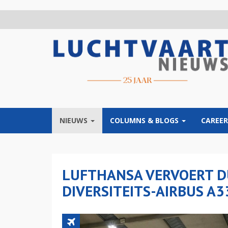
Overslaan
en
naar
de
inhoud
gaan
NIEUWS
COLUMNS & BLOGS
CAREER
LUFTHANSA VERVOERT D
DIVERSITEITS-AIRBUS A3