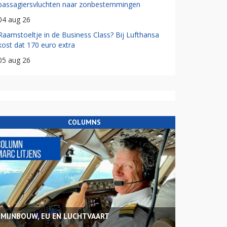
passagiersvluchten naar zonbestemmingen
04 aug 26
Raamstoeltje in de Business Class? Bij Lufthansa
kost dat 170 euro extra
05 aug 26
COLUMNS
MIJNBOUW, EU EN LUCHTVAART