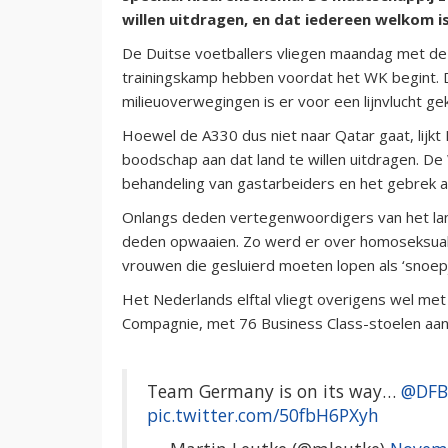
willen uitdragen, en dat iedereen welkom is,
De Duitse voetballers vliegen maandag met de
trainingskamp hebben voordat het WK begint. Daa
milieuoverwegingen is er voor een lijnvlucht 
Hoewel de A330 dus niet naar Qatar gaat, lijkt
boodschap aan dat land te willen uitdragen. D
behandeling van gastarbeiders en het gebrek 
Onlangs deden vertegenwoordigers van het land
deden opwaaien. Zo werd er over homoseksuali
vrouwen die gesluierd moeten lopen als ‘snoepjes
Het Nederlands elftal vliegt overigens wel met
Compagnie, met 76 Business Class-stoelen aan 
Team Germany is on its way…
@DFB
pic.twitter.com/50fbH6PXyh