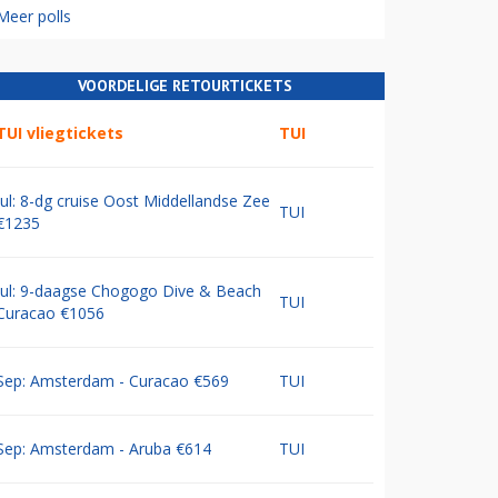
Meer polls
VOORDELIGE RETOURTICKETS
TUI vliegtickets
TUI
Jul: 8-dg cruise Oost Middellandse Zee
TUI
€1235
Jul: 9-daagse Chogogo Dive & Beach
TUI
Curacao €1056
Sep: Amsterdam - Curacao €569
TUI
Sep: Amsterdam - Aruba €614
TUI