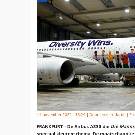
14 november 2022 - 13:29 | Door:
onze redactie
| Fo
FRANKFURT - De Airbus A330 die
Die Manns
speciaal kleurenschema. De maatschappij z