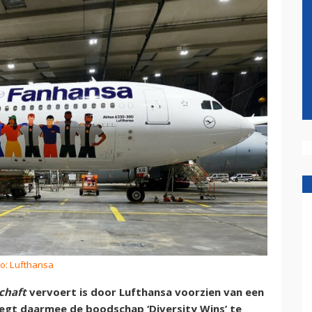
to: Lufthansa
chaft
vervoert is door Lufthansa voorzien van een
egt daarmee de boodschap ‘Diversity Wins’ te