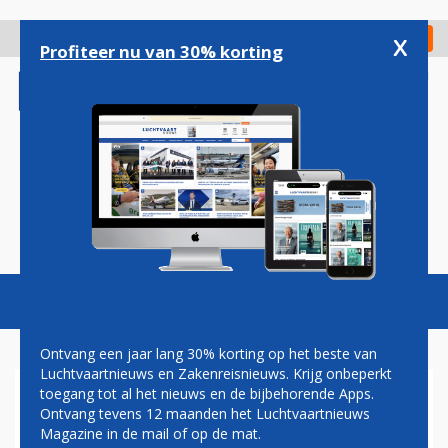
Overslaan
en
x
Digitaal Magazine
Registreer
Check in
naar
Profiteer nu van 30% korting
de
inhoud
gaan
Magazine
Podcasts
Vacatures
Toggl
naviga
Ontvang een jaar lang 30% korting op het beste van
Luchtvaartnieuws en Zakenreisnieuws. Krijg onbeperkt
toegang tot al het nieuws en de bijbehorende Apps.
MIDDEN-OOSTEN CARRIERS
Ontvang tevens 12 maanden het Luchtvaartnieuws
MAANDAG GROTE AFWEZIGEN
Magazine in de mail of op de mat.