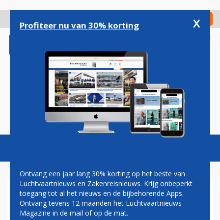
Overslaan
en
x
Digitaal Magazine
Registreer
Check in
naar
Profiteer nu van 30% korting
de
inhoud
gaan
Magazine
Podcasts
Vacatures
Toggl
naviga
Ontvang een jaar lang 30% korting op het beste van
Luchtvaartnieuws en Zakenreisnieuws. Krijg onbeperkt
toegang tot al het nieuws en de bijbehorende Apps.
OMAN
Ontvang tevens 12 maanden het Luchtvaartnieuws
Magazine in de mail of op de mat.