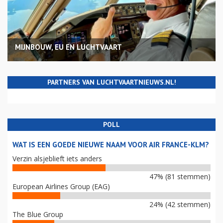
MIJNBOUW, EU EN LUCHTVAART
PARTNERS VAN LUCHTVAARTNIEUWS.NL!
POLL
WAT IS EEN GOEDE NIEUWE NAAM VOOR AIR FRANCE-KLM?
Verzin alsjeblieft iets anders
47% (81 stemmen)
European Airlines Group (EAG)
24% (42 stemmen)
The Blue Group