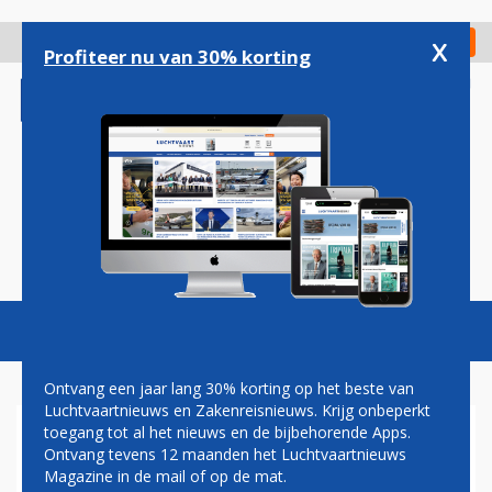
Overslaan
en
x
Digitaal Magazine
Registreer
Check in
naar
Profiteer nu van 30% korting
de
inhoud
gaan
Magazine
Podcasts
Vacatures
Toggl
naviga
Ontvang een jaar lang 30% korting op het beste van
Luchtvaartnieuws en Zakenreisnieuws. Krijg onbeperkt
toegang tot al het nieuws en de bijbehorende Apps.
NEDERLAND ROEPT
Ontvang tevens 12 maanden het Luchtvaartnieuws
RUSSISCHE AMBASSADEUR
Magazine in de mail of op de mat.