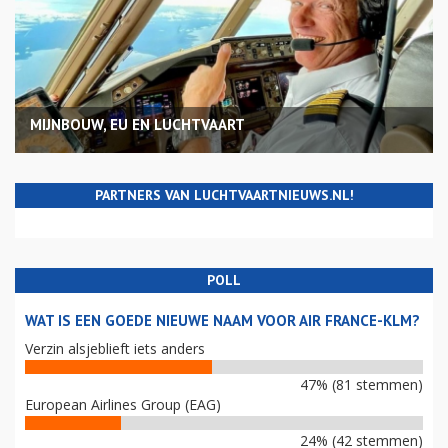
MIJNBOUW, EU EN LUCHTVAART
PARTNERS VAN LUCHTVAARTNIEUWS.NL!
POLL
WAT IS EEN GOEDE NIEUWE NAAM VOOR AIR FRANCE-KLM?
Verzin alsjeblieft iets anders
47% (81 stemmen)
European Airlines Group (EAG)
24% (42 stemmen)