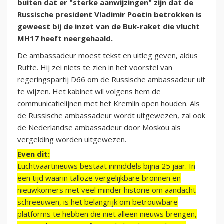
buiten dat er "sterke aanwijzingen" zijn dat de
Russische president Vladimir Poetin betrokken is
geweest bij de inzet van de Buk-raket die vlucht
MH17 heeft neergehaald.
De ambassadeur moest tekst en uitleg geven, aldus
Rutte. Hij zei niets te zien in het voorstel van
regeringspartij D66 om de Russische ambassadeur uit
te wijzen. Het kabinet wil volgens hem de
communicatielijnen met het Kremlin open houden. Als
de Russische ambassadeur wordt uitgewezen, zal ook
de Nederlandse ambassadeur door Moskou als
vergelding worden uitgewezen.
Even dit:
Luchtvaartnieuws bestaat inmiddels bijna 25 jaar. In
een tijd waarin talloze vergelijkbare bronnen en
nieuwkomers met veel minder historie om aandacht
schreeuwen, is het belangrijk om betrouwbare
platforms te hebben die niet alleen nieuws brengen,