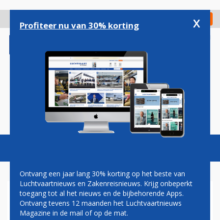
Overslaan
en
x
Digitaal Magazine
Registreer
Check in
naar
Profiteer nu van 30% korting
de
inhoud
gaan
Magazine
Podcasts
Vacatures
Toggl
naviga
Ontvang een jaar lang 30% korting op het beste van
Luchtvaartnieuws en Zakenreisnieuws. Krijg onbeperkt
toegang tot al het nieuws en de bijbehorende Apps.
NIEUW RAPPORT LEGT
Ontvang tevens 12 maanden het Luchtvaartnieuws
SCHULD AIR FRANCE-CRASH
Magazine in de mail of op de mat.