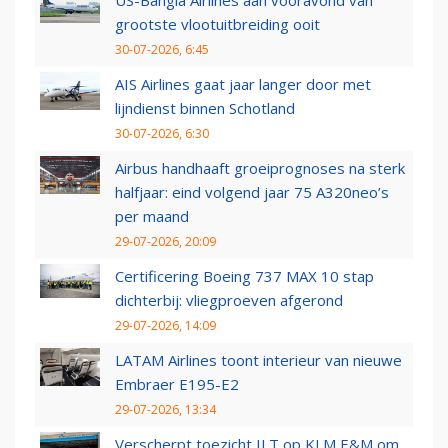
US-Bangla Airlines aan vooravond van
grootste vlootuitbreiding ooit
30-07-2026, 6:45
AIS Airlines gaat jaar langer door met
lijndienst binnen Schotland
30-07-2026, 6:30
Airbus handhaaft groeiprognoses na sterk
halfjaar: eind volgend jaar 75 A320neo’s
per maand
29-07-2026, 20:09
Certificering Boeing 737 MAX 10 stap
dichterbij: vliegproeven afgerond
29-07-2026, 14:09
LATAM Airlines toont interieur van nieuwe
Embraer E195-E2
29-07-2026, 13:34
Verscherpt toezicht ILT op KLM E&M om