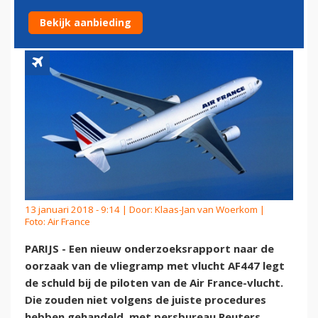
BIJ PILOTEN
Bekijk aanbieding
13 januari 2018 - 9:14 | Door:
Klaas-Jan van Woerkom
|
Foto: Air France
PARIJS - Een nieuw onderzoeksrapport naar de
oorzaak van de vliegramp met vlucht AF447 legt
de schuld bij de piloten van de Air France-vlucht.
Die zouden niet volgens de juiste procedures
hebben gehandeld, met persbureau Reuters.