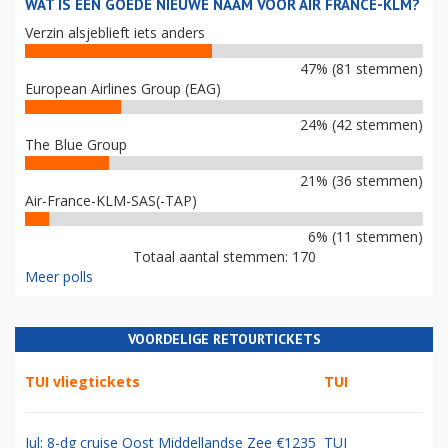
WAT IS EEN GOEDE NIEUWE NAAM VOOR AIR FRANCE-KLM?
Verzin alsjeblieft iets anders
47% (81 stemmen)
European Airlines Group (EAG)
24% (42 stemmen)
The Blue Group
21% (36 stemmen)
Air-France-KLM-SAS(-TAP)
6% (11 stemmen)
Totaal aantal stemmen: 170
Meer polls
VOORDELIGE RETOURTICKETS
TUI vliegtickets
TUI
Jul: 8-dg cruise Oost Middellandse Zee €1235
TUI