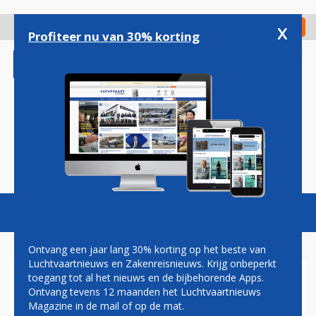
Overslaan
en
x
Digitaal Magazine
Registreer
Check in
naar
Profiteer nu van 30% korting
de
inhoud
gaan
Magazine
Podcasts
Vacatures
Toggl
naviga
Ontvang een jaar lang 30% korting op het beste van
Luchtvaartnieuws en Zakenreisnieuws. Krijg onbeperkt
toegang tot al het nieuws en de bijbehorende Apps.
OMAN AIR VANAF NOVEMBER
Ontvang tevens 12 maanden het Luchtvaartnieuws
NAAR NAJAF IN IRAK
Magazine in de mail of op de mat.