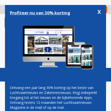
Overslaan
en
x
Digitaal Magazine
Registreer
Check in
naar
Profiteer nu van 30% korting
de
inhoud
gaan
Magazine
Podcasts
Vacatures
Toggl
naviga
Ontvang een jaar lang 30% korting op het beste van
Luchtvaartnieuws en Zakenreisnieuws. Krijg onbeperkt
toegang tot al het nieuws en de bijbehorende Apps.
ONEWORLD WIL NAAR NUL
Ontvang tevens 12 maanden het Luchtvaartnieuws
UITSTOOT IN 2050
Magazine in de mail of op de mat.