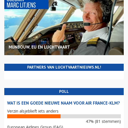
MIJNBOUW, EU EN LUCHTVAART
PARTNERS VAN LUCHTVAARTNIEUWS.NL!
POLL
WAT IS EEN GOEDE NIEUWE NAAM VOOR AIR FRANCE-KLM?
Verzin alsjeblieft iets anders
47% (81 stemmen)
European Airlines Group (EAG)