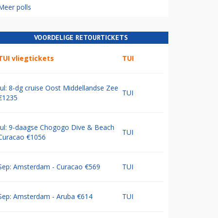
Meer polls
VOORDELIGE RETOURTICKETS
TUI vliegtickets
TUI
Jul: 8-dg cruise Oost Middellandse Zee
TUI
€1235
Jul: 9-daagse Chogogo Dive & Beach
TUI
Curacao €1056
Sep: Amsterdam - Curacao €569
TUI
Sep: Amsterdam - Aruba €614
TUI