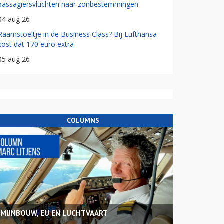
passagiersvluchten naar zonbestemmingen
04 aug 26
Raamstoeltje in de Business Class? Bij Lufthansa
kost dat 170 euro extra
05 aug 26
COLUMNS
MIJNBOUW, EU EN LUCHTVAART