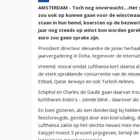
AMSTERDAM - Toch nog onverwacht....Het s
zou ook op kunnen gaan voor de winstwaa
staan in hun hemd, koersten op de bezweri
jaar nog steeds op winst kon worden gerek
euro zou geen sprake zijn.
President directeur Alexandre de Juniac herha
jaarvergadering in Doha, tegenover de internati
Vreemd. Vooral omdat Lufthansa kort daarna a
de sterk oprukkende concurrentie van de nieuw
Etihad, Qatar Airways en ook Turkish Airlines.
Schiphol en Charles de Gaulle gaan daarvan tr
luchthaven-bobo's - ziende blind - daarover als
En toen gisteren, als een donderslag bij held
feestvreugde, gevolgd door een koersdaling, die
Lufthansa zakte op het slechte nieuws mee met
Easyjet moest 5 procent prijsgeven, terwijl de
lager koers moest incasseren.