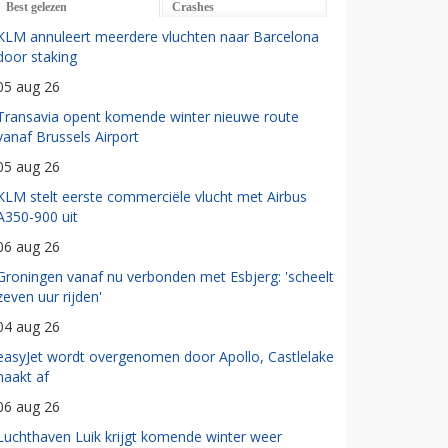
Best gelezen
Crashes
KLM annuleert meerdere vluchten naar Barcelona
door staking
05 aug 26
Transavia opent komende winter nieuwe route
vanaf Brussels Airport
05 aug 26
KLM stelt eerste commerciële vlucht met Airbus
A350-900 uit
06 aug 26
Groningen vanaf nu verbonden met Esbjerg: 'scheelt
zeven uur rijden'
04 aug 26
easyJet wordt overgenomen door Apollo, Castlelake
haakt af
06 aug 26
Luchthaven Luik krijgt komende winter weer