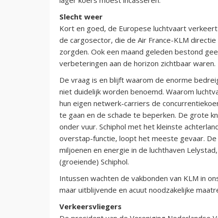
Slecht weer
Kort en goed, de Europese luchtvaart verkeert 
de cargosector, die de Air France-KLM directi
zorgden. Ook een maand geleden bestond geen
verbeteringen aan de horizon zichtbaar waren.
De vraag is en blijft waarom de enorme bedrei
niet duidelijk worden benoemd. Waarom luchtv
hun eigen netwerk-carriers de concurrentiekoer
te gaan en de schade te beperken. De grote kno
onder vuur. Schiphol met het kleinste achterla
overstap-functie, loopt het meeste gevaar. De
miljoenen en energie in de luchthaven Lelystad,
(groeiende) Schiphol.
Intussen wachten de vakbonden van KLM in ons la
maar uitblijvende en acuut noodzakelijke maatre
Verkeersvliegers
De president van de Vereniging Nederlandse Ve