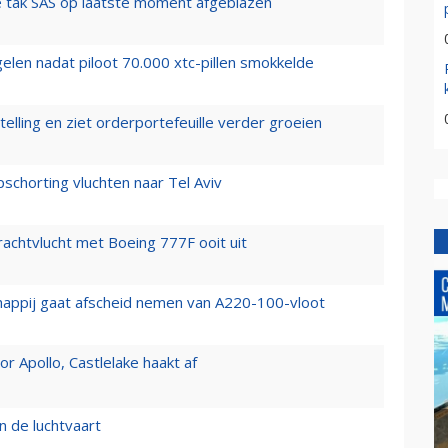
 tak SAS op laatste moment afgeblazen
elen nadat piloot 70.000 xtc-pillen smokkelde
elling en ziet orderportefeuille verder groeien
chorting vluchten naar Tel Aviv
vrachtvlucht met Boeing 777F ooit uit
happij gaat afscheid nemen van A220-100-vloot
 Apollo, Castlelake haakt af
n de luchtvaart