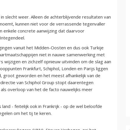
in slecht weer. Alleen de achterblijvende resultaten van
e noemt, kunnen niet voor de verrassende tegenvaller
 enkele concrete aanwijzing dat daarvoor
 Integendeel.
gingen vanuit het Midden-Oosten en dus ook Turkije
aartmaatschappijen niet in nauwe samenwerking met
s wijzigen en zichzelf opnieuw uitvinden om de slag aan
oppunten Frankfurt, Schiphol, Londen en Parijs liggen
nd, groot geworden en het meest afhankelijk van de
 directie van Schiphol Group stopt daarentegen
 als overloop van het de facto nauwelijks meer
nd - feitelijk ook in Frankrijk - op de wel beloofde
gelen om het tij te keren.
rkeersvliegers (VNV), Steven Verhagen, zei het