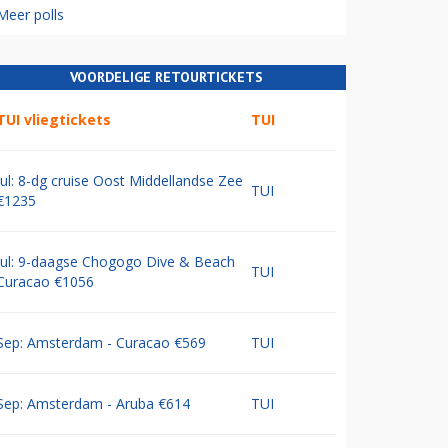
Meer polls
VOORDELIGE RETOURTICKETS
TUI vliegtickets
TUI
Jul: 8-dg cruise Oost Middellandse Zee
TUI
€1235
Jul: 9-daagse Chogogo Dive & Beach
TUI
Curacao €1056
Sep: Amsterdam - Curacao €569
TUI
Sep: Amsterdam - Aruba €614
TUI