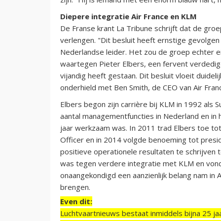
Diepere integratie Air France en KLM
De Franse krant La Tribune schrijft dat de gro
verlengen. "Dit besluit heeft ernstige gevolge
Nederlandse leider. Het zou de groep echter ei
waartegen Pieter Elbers, een fervent verdedige
vijandig heeft gestaan. Dit besluit vloeit duidel
onderhield met Ben Smith, de CEO van Air Franc
Elbers begon zijn carrière bij KLM in 1992 als S
aantal managementfuncties in Nederland en in het
jaar werkzaam was. In 2011 trad Elbers toe tot
Officer en in 2014 volgde benoeming tot preside
positieve operationele resultaten te schrijven t
was tegen verdere integratie met KLM en vond 
onaangekondigd een aanzienlijk belang nam in 
brengen.
Even dit:
Luchtvaartnieuws bestaat inmiddels bijna 25 jaa