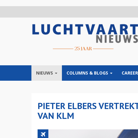
Overslaan
en
naar
de
inhoud
gaan
NIEUWS
COLUMNS & BLOGS
CAREER
PIETER ELBERS VERTREK
VAN KLM