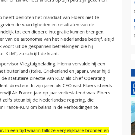
ep heeft besloten het mandaat van Elbers niet te
n gezien de vaardigheden en resultaten van de
ndelijk tot een diepere integratie kunnen brengen,
r van de autonomie van het Nederlandse bedrijf, altijd
ijk voort uit de gespannen betrekkingen die hij
e-KLM", zo schrijft de krant.
upervisor Vliegtuigbelading. Hierna vervulde hij een
 buitenland (Italië, Griekenland en Japan), waar hij 6
 de statutaire directie van KLM als Chief Operating
nt-directeur. In zijn jaren als CEO wist Elbers steeds
erwijl Air France jaar op jaar verlieslatend was. Elbers
zelfs steun bij de Nederlandse regering, die
Air France-KLM om balans in de verhoudingen te
r. In een tijd waarin talloze vergelijkbare bronnen en