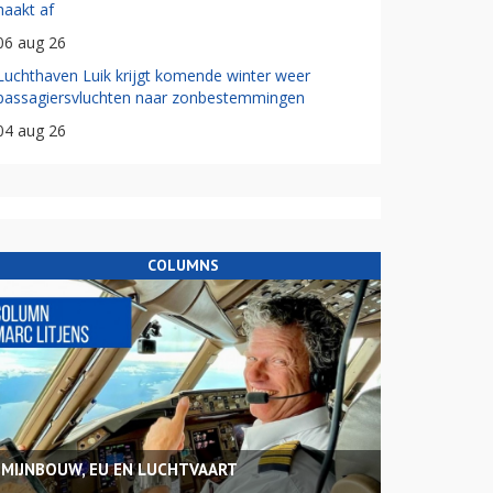
haakt af
06 aug 26
Luchthaven Luik krijgt komende winter weer
passagiersvluchten naar zonbestemmingen
04 aug 26
COLUMNS
MIJNBOUW, EU EN LUCHTVAART