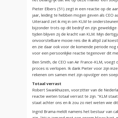
Pieter Elbers (51) zegt in een reactie op de aa
jaar, leiding te hebben mogen geven als CEO aa
Uiteraard zet ik mij in om KLM te ondersteunen 
bijzonder trots op dit bedrijf en zijn geweldig
tijden blijven zij de kracht van KLM. Mijn dertig
onvoorstelbare mooie reis die ik altijd zal koe
en zie daar ook voor de komende periode nog n
voor een persoonlijke reactie tegenover dit m
Ben Smith, de CEO van Air France-KLM, voegt d
proces is verlopen. Ik dank Pieter voor zijn in
rekenen om samen met zijn opvolger een soepe
Totaal verrast
Robert Swankhuizen, voorzitter van de Nederlan
reactie weten totaal verrast te zijn. "KLM sta
staat achter ons en ik zou zo niet weten wie d
Ingrid Brama meldt namens het bestuur van cab
zijn. "Hij is iemand met een enorm blauw hart, 