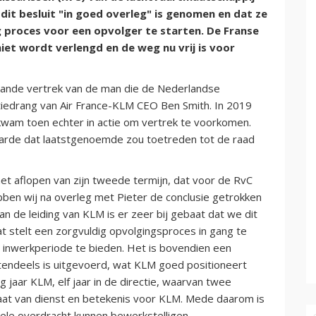
t besluit "in goed overleg" is genomen en dat ze
ig proces voor een opvolger te starten. De Franse
niet wordt verlengd en de weg nu vrij is voor
aande vertrek van de man die de Nederlandse
atiedrang van Air France-KLM CEO Ben Smith. In 2019
kwam toen echter in actie om vertrek te voorkomen.
aarde dat laatstgenoemde zou toetreden tot de raad
het aflopen van zijn tweede termijn, dat voor de RvC
bben wij na overleg met Pieter de conclusie getrokken
an de leiding van KLM is er zeer bij gebaat dat we dit
aat stelt een zorgvuldig opvolgingsproces in gang te
 inwerkperiode te bieden. Het is bovendien een
endeels is uitgevoerd, wat KLM goed positioneert
g jaar KLM, elf jaar in de directie, waarvan twee
aat van dienst en betekenis voor KLM. Mede daarom is
ele overdracht kunnen bewerkstelligen.