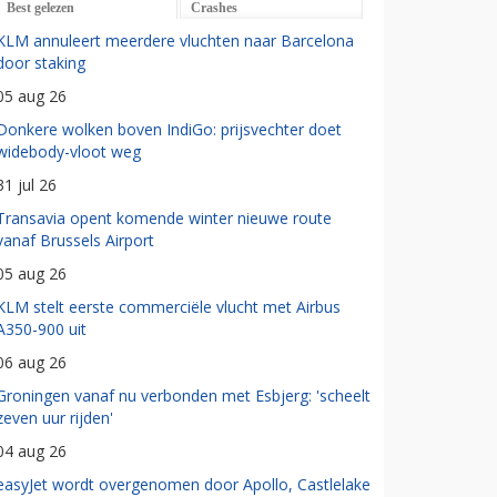
Best gelezen
Crashes
KLM annuleert meerdere vluchten naar Barcelona
door staking
05 aug 26
Donkere wolken boven IndiGo: prijsvechter doet
widebody-vloot weg
31 jul 26
Transavia opent komende winter nieuwe route
vanaf Brussels Airport
05 aug 26
KLM stelt eerste commerciële vlucht met Airbus
A350-900 uit
06 aug 26
Groningen vanaf nu verbonden met Esbjerg: 'scheelt
zeven uur rijden'
04 aug 26
easyJet wordt overgenomen door Apollo, Castlelake