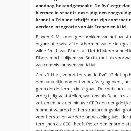
vandaag bekendgemaakt. De RvC zegt dat di
hiermee in staat is om tijdig een zorgvuld
krant La Tribune schrijft dat zijn contract 
verdere integratie van Air France en KLM.
Binnen KLM is men geschrokken van het aanst
organisatie wist af te schermen van de integr
wilde Smith van Elbers af. Het KLM-personeel 
Elbers mocht blijven van Smith, met als voorw
van commissarissen van KLM.
Cees 't Hart, voorzitter van de RvC: “Gelet op 
een natuurlijk moment voor afweging biedt, he
geen derde termijn in te gaan. De continuïteit v
vroegtijdig vaststellen, wat ons als Raad in st
zetten en ook een nieuwe CEO een deugdelijke
moment waarop het herstructureringsplan grot
voor herstel en verdere ontwikkeling. Met derti
termijnen als CEO, heeft Pieter een enorme st
het belangrijk dat we op deze manier een soep