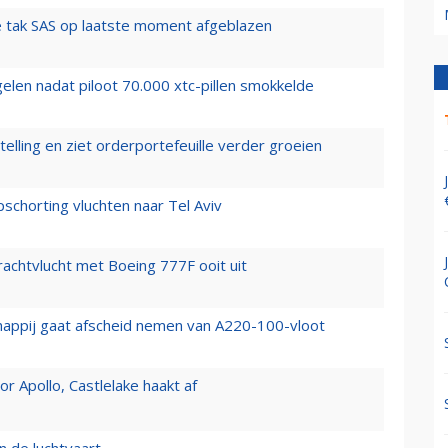
 tak SAS op laatste moment afgeblazen
elen nadat piloot 70.000 xtc-pillen smokkelde
elling en ziet orderportefeuille verder groeien
chorting vluchten naar Tel Aviv
vrachtvlucht met Boeing 777F ooit uit
happij gaat afscheid nemen van A220-100-vloot
 Apollo, Castlelake haakt af
n de luchtvaart