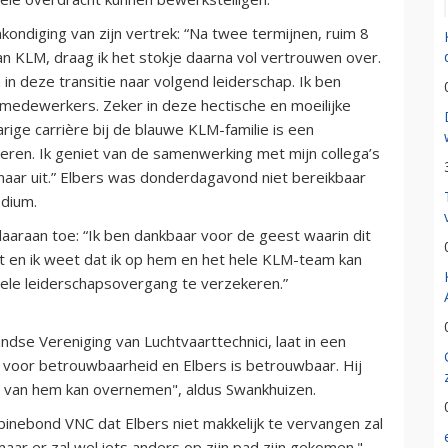
nkondiging van zijn vertrek: “Na twee termijnen, ruim 8
n KLM, draag ik het stokje daarna vol vertrouwen over.
in deze transitie naar volgend leiderschap. Ik ben
e medewerkers. Zeker in deze hectische en moeilijke
jarige carrière bij de blauwe KLM-familie is een
steren. Ik geniet van de samenwerking met mijn collega’s
aar uit.” Elbers was donderdagavond niet bereikbaar
edium.
aaraan toe: “Ik ben dankbaar voor de geest waarin dit
zet en ik weet dat ik op hem en het hele KLM-team kan
le leiderschapsovergang te verzekeren.”
dse Vereniging van Luchtvaarttechnici, laat in een
at voor betrouwbaarheid en Elbers is betrouwbaar. Hij
it van hem kan overnemen", aldus Swankhuizen.
inebond VNC dat Elbers niet makkelijk te vervangen zal
maar er zal wel iets anders op zijn pad zijn gekomen."