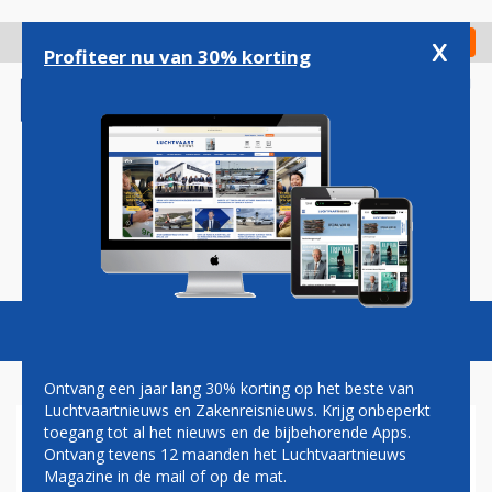
Overslaan
en
x
Digitaal Magazine
Registreer
Check in
naar
Profiteer nu van 30% korting
de
inhoud
gaan
Magazine
Podcasts
Vacatures
Toggl
naviga
Ontvang een jaar lang 30% korting op het beste van
Luchtvaartnieuws en Zakenreisnieuws. Krijg onbeperkt
toegang tot al het nieuws en de bijbehorende Apps.
PILOTEN LUFTHANSA EN
Ontvang tevens 12 maanden het Luchtvaartnieuws
DIRECTIE KOMEN NADER TOT
Magazine in de mail of op de mat.