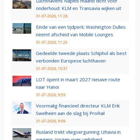
Luchthavens Napels maand dicht voor
onderhoud: KLM en Transavia wijken uit
31-07-2026, 11:28
Einde van een tijdperk: Washington Dulles
neemt afscheid van Mobile Lounges
31-07-2026, 11:25
Gedeelde tweede plaats Schiphol als best
verbonden Europese luchthaven
31-07-2026, 10:37
LOT opent in maart 2027 nieuwe route
naar Hanoi
31-07-2026, 9:59
Voormalig financieel directeur KLM Erik
Swelheim aan de slag bij ProRail
31-07-2026, 9:09
Rusland trekt vliegvergunning Izhavia in
wegens zorgen over veiligheid