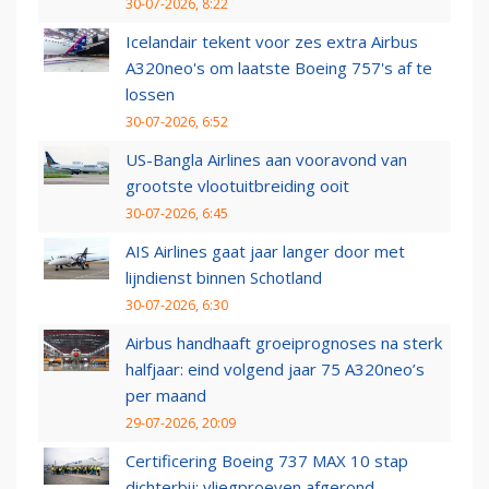
30-07-2026, 8:22
Icelandair tekent voor zes extra Airbus
A320neo's om laatste Boeing 757's af te
lossen
30-07-2026, 6:52
US-Bangla Airlines aan vooravond van
grootste vlootuitbreiding ooit
30-07-2026, 6:45
AIS Airlines gaat jaar langer door met
lijndienst binnen Schotland
30-07-2026, 6:30
Airbus handhaaft groeiprognoses na sterk
halfjaar: eind volgend jaar 75 A320neo’s
per maand
29-07-2026, 20:09
Certificering Boeing 737 MAX 10 stap
dichterbij: vliegproeven afgerond