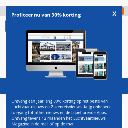
Overslaan
en
x
Digitaal Magazine
Registreer
Check in
naar
Profiteer nu van 30% korting
de
inhoud
gaan
Magazine
Podcasts
Vacatures
Toggl
naviga
Ontvang een jaar lang 30% korting op het beste van
Luchtvaartnieuws en Zakenreisnieuws. Krijg onbeperkt
toegang tot al het nieuws en de bijbehorende Apps.
PILOTEN THOMAS COOK
Ontvang tevens 12 maanden het Luchtvaartnieuws
AIRLINES UK WILLEN STAKEN
Magazine in de mail of op de mat.