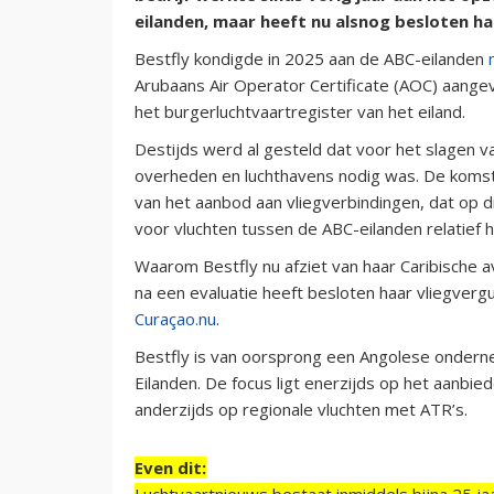
eilanden, maar heeft nu alsnog besloten ha
Bestfly kondigde in 2025 aan de ABC-eilanden
Arubaans Air Operator Certificate (AOC) aang
het burgerluchtvaartregister van het eiland.
Destijds werd al gesteld dat voor het slagen 
overheden en luchthavens nodig was. De komst
van het aanbod aan vliegverbindingen, dat op d
voor vluchten tussen de ABC-eilanden relatief 
Waarom Bestfly nu afziet van haar Caribische avon
na een evaluatie heeft besloten haar vliegver
Curaçao.nu
.
Bestfly is van oorsprong een Angolese ondern
Eilanden. De focus ligt enerzijds op het aanbie
anderzijds op regionale vluchten met ATR’s.
Even dit:
Luchtvaartnieuws bestaat inmiddels bijna 25 jaa