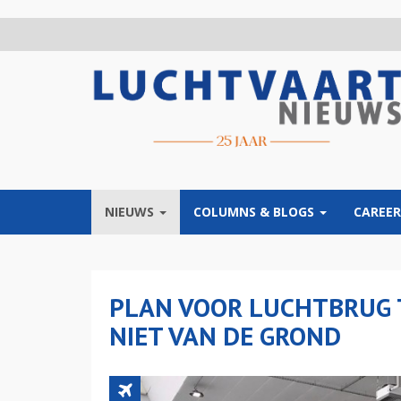
Overslaan
en
naar
de
inhoud
gaan
NIEUWS
COLUMNS & BLOGS
CAREER
PLAN VOOR LUCHTBRUG 
NIET VAN DE GROND