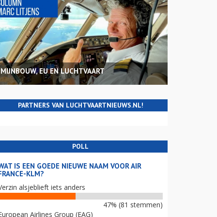
MIJNBOUW, EU EN LUCHTVAART
PARTNERS VAN LUCHTVAARTNIEUWS.NL!
POLL
WAT IS EEN GOEDE NIEUWE NAAM VOOR AIR
FRANCE-KLM?
Verzin alsjeblieft iets anders
47% (81 stemmen)
European Airlines Group (EAG)