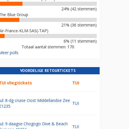
24% (42 stemmen)
The Blue Group
21% (36 stemmen)
Air-France-KLM-SAS(-TAP)
6% (11 stemmen)
Totaal aantal stemmen: 170
Meer polls
VOORDELIGE RETOURTICKETS
TUI vliegtickets
TUI
Jul: 8-dg cruise Oost Middellandse Zee
TUI
€1235
Jul: 9-daagse Chogogo Dive & Beach
TUI