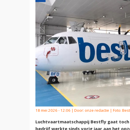
18 mei 2026 - 12:06 | Door:
onze redactie
| Foto: Best
Luchtvaartmaatschappij Bestfly gaat toch 
bedrijf werkte sinds vorig jaar aan het op