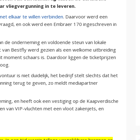
ar vliegvergunning in te leveren.
met elkaar te willen verbinden
. Daarvoor werd een
evraagd, en ook werd een Embraer 170 ingeschreven in
van de onderneming en voldoende steun van lokale
 van Bestfly werd gezien als een welkome uitbreiding
it moment schaars is. Daardoor liggen de ticketprijzen
hoog.
tuur is niet duidelijk, het bedrijf stelt slechts dat het
gunning terug te geven, zo meldt mediapartner
eming, en heeft ook een vestiging op de Kaapverdische
den van VIP-vluchten met een vloot zakenjets, en
r. In een tijd waarin talloze vergelijkbare bronnen en