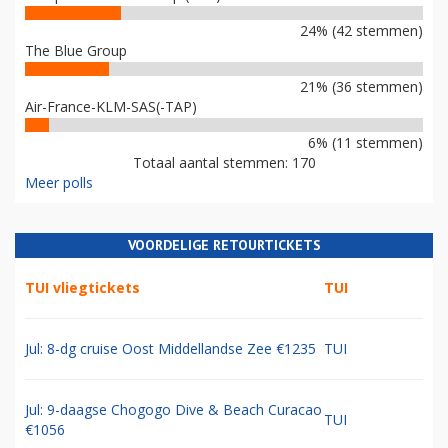
24% (42 stemmen)
The Blue Group
21% (36 stemmen)
Air-France-KLM-SAS(-TAP)
6% (11 stemmen)
Totaal aantal stemmen: 170
Meer polls
VOORDELIGE RETOURTICKETS
TUI vliegtickets
TUI
Jul: 8-dg cruise Oost Middellandse Zee €1235
TUI
Jul: 9-daagse Chogogo Dive & Beach Curacao
TUI
€1056