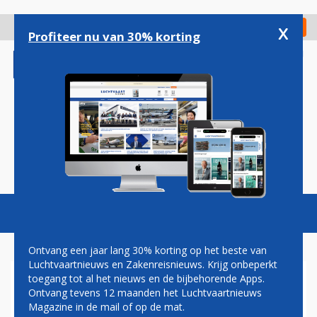
Overslaan
en
x
Digitaal Magazine
Registreer
Check in
naar
Profiteer nu van 30% korting
de
inhoud
gaan
Magazine
Podcasts
Vacatures
Toggl
naviga
Ontvang een jaar lang 30% korting op het beste van
Luchtvaartnieuws en Zakenreisnieuws. Krijg onbeperkt
toegang tot al het nieuws en de bijbehorende Apps.
PRORAIL: ACTIE VAN
Ontvang tevens 12 maanden het Luchtvaartnieuws
WINKELDIEF SCHIPHOL LIET
Magazine in de mail of op de mat.