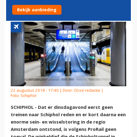
SYSTEEM CRASHEN
Bekijk aanbieding
22 augustus 2018 - 17:40 | Door:
Onze redactie
|
Foto: Schiphol
SCHIPHOL - Dat er dinsdagavond eerst geen
treinen naar Schiphol reden en er kort daarna een
enorme sein- en wisselstoring in de regio
Amsterdam ontstond, is volgens ProRail geen
toeval. De winkeldief die de Schipholtunnel in