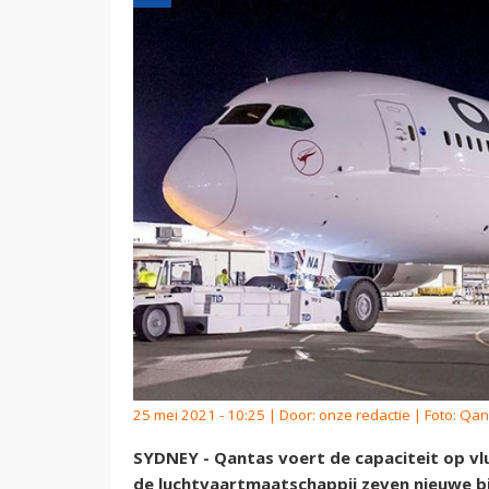
25 mei 2021 - 10:25 | Door:
onze redactie
| Foto: Qan
SYDNEY - Qantas voert de capaciteit op vlu
de luchtvaartmaatschappij zeven nieuwe b