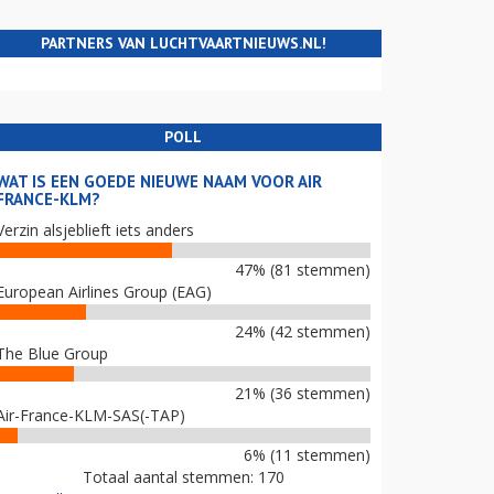
PARTNERS VAN LUCHTVAARTNIEUWS.NL!
POLL
WAT IS EEN GOEDE NIEUWE NAAM VOOR AIR
FRANCE-KLM?
Verzin alsjeblieft iets anders
47% (81 stemmen)
European Airlines Group (EAG)
24% (42 stemmen)
The Blue Group
21% (36 stemmen)
Air-France-KLM-SAS(-TAP)
6% (11 stemmen)
Totaal aantal stemmen: 170