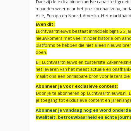
Dankzij de extra binnenlandse capaciteit groei
maanden weer naar het pre-coronaniveau, ondan
Azië, Europa en Noord-Amerika. Het marktaande
Even dit:
Luchtvaartnieuws bestaat inmiddels bijna 25 jaa
nieuwkomers met veel minder historie om aand
platforms te hebben die niet alleen nieuws bre
doen.
Bij Luchtvaartnieuws en zustersite Zakenreisn
het leveren van het meest actuele en onafhankel
maakt ons een onmisbare bron voor lezers die g
Abonneer je voor exclusieve content:
Door je te abonneren op Luchtvaartnieuws.nl, 
je toegang tot exclusieve content en jarenlang
Abonneer je vandaag nog en word onderde
kwaliteit, betrouwbaarheid en échte journa