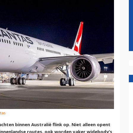
tas
chten binnen Australië flink op. Niet alleen opent
innenlandse routes, ook worden vaker widebody’s