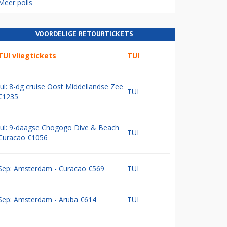
Meer polls
VOORDELIGE RETOURTICKETS
TUI vliegtickets
TUI
Jul: 8-dg cruise Oost Middellandse Zee
TUI
€1235
Jul: 9-daagse Chogogo Dive & Beach
TUI
Curacao €1056
Sep: Amsterdam - Curacao €569
TUI
Sep: Amsterdam - Aruba €614
TUI