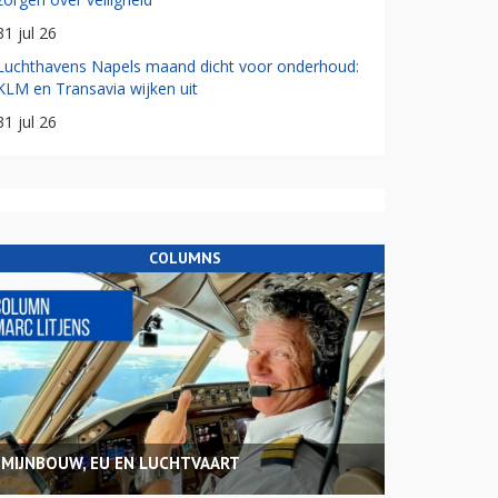
31 jul 26
Luchthavens Napels maand dicht voor onderhoud:
KLM en Transavia wijken uit
31 jul 26
COLUMNS
MIJNBOUW, EU EN LUCHTVAART