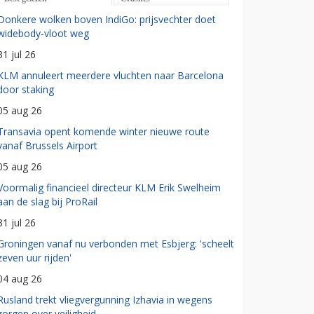
Donkere wolken boven IndiGo: prijsvechter doet
widebody-vloot weg
31 jul 26
KLM annuleert meerdere vluchten naar Barcelona
door staking
05 aug 26
Transavia opent komende winter nieuwe route
vanaf Brussels Airport
05 aug 26
Voormalig financieel directeur KLM Erik Swelheim
aan de slag bij ProRail
31 jul 26
Groningen vanaf nu verbonden met Esbjerg: 'scheelt
zeven uur rijden'
04 aug 26
Rusland trekt vliegvergunning Izhavia in wegens
zorgen over veiligheid