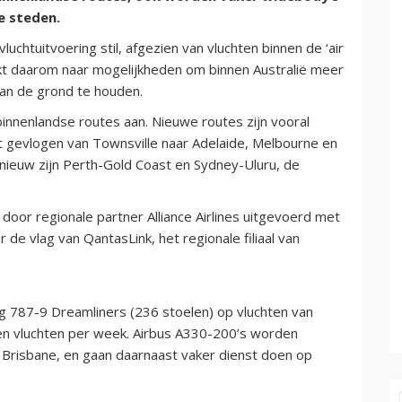
e steden.
 vluchtuitvoering stil, afgezien van vluchten binnen de ‘air
kt daarom naar mogelijkheden om binnen Australië meer
aan de grond te houden.
binnenlandse routes aan. Nieuwe routes zijn vooral
t gevlogen van Townsville naar Adelaide, Melbourne en
 nieuw zijn Perth-Gold Coast en Sydney-Uluru, de
door regionale partner Alliance Airlines uitgevoerd met
 de vlag van QantasLink, het regionale filiaal van
g 787-9 Dreamliners (236 stoelen) op vluchten van
n vluchten per week. Airbus A330-200’s worden
 Brisbane, en gaan daarnaast vaker dienst doen op