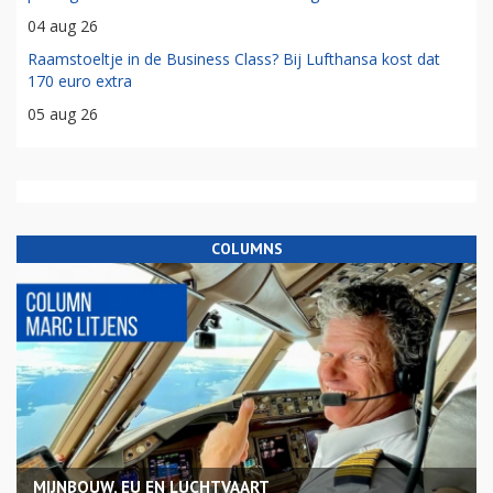
04 aug 26
Raamstoeltje in de Business Class? Bij Lufthansa kost dat
170 euro extra
05 aug 26
COLUMNS
MIJNBOUW, EU EN LUCHTVAART