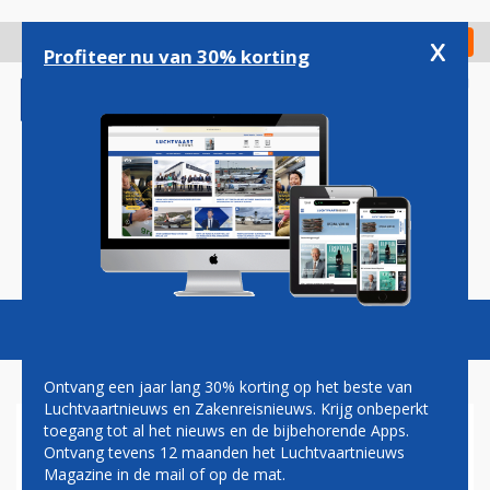
Overslaan
en
x
Digitaal Magazine
Registreer
Check in
naar
Profiteer nu van 30% korting
de
inhoud
gaan
Magazine
Podcasts
Vacatures
Toggl
naviga
Ontvang een jaar lang 30% korting op het beste van
Luchtvaartnieuws en Zakenreisnieuws. Krijg onbeperkt
toegang tot al het nieuws en de bijbehorende Apps.
RUST IN FINLAND:
Ontvang tevens 12 maanden het Luchtvaartnieuws
STAKINGSGOLF VOORBIJ
Magazine in de mail of op de mat.