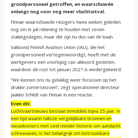
grondpersoneel getroffen, en waarschuwde
onlangs nog voor nog meer vluchtuitval.
Finnair waarschuwde reizigers twee weken geleden
nog om in juli rekening te houden met zeven
stakingsdagen, maar die zijn nu dus van de baan.
Vakbond Finnish Aviation Union (IAU), die het
grondpersoneel vertegenwoordigt, heeft met de
werkgevers een voorlopig cao-akkoord gesloten,
waardoor de rust tot januari 2027 is wedergekeerd.
“We kunnen ons nu gelukkig weer focussen op het
drukke zomerseizoen”, zegt operationeel directeur
Jaakko Schildt van Finnair in een reactie.
Even dit:
Luchtvaartnieuws bestaat inmiddels bijna 25 jaar. In
een tijd waarin talloze vergelijkbare bronnen en
nieuwkomers met veel minder historie om aandacht
schreeuwen, is het belangrijk om betrouwbare