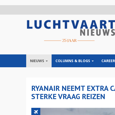
Overslaan
en
naar
de
inhoud
gaan
NIEUWS
COLUMNS & BLOGS
CAREER
RYANAIR NEEMT EXTRA 
STERKE VRAAG REIZEN