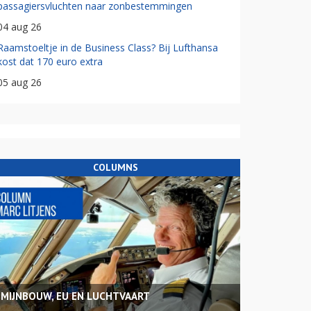
passagiersvluchten naar zonbestemmingen
04 aug 26
Raamstoeltje in de Business Class? Bij Lufthansa
kost dat 170 euro extra
05 aug 26
COLUMNS
MIJNBOUW, EU EN LUCHTVAART