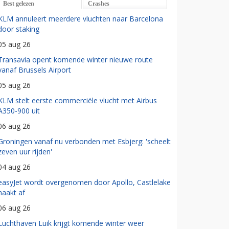
Best gelezen
Crashes
KLM annuleert meerdere vluchten naar Barcelona
door staking
05 aug 26
Transavia opent komende winter nieuwe route
vanaf Brussels Airport
05 aug 26
KLM stelt eerste commerciële vlucht met Airbus
A350-900 uit
06 aug 26
Groningen vanaf nu verbonden met Esbjerg: 'scheelt
zeven uur rijden'
04 aug 26
easyJet wordt overgenomen door Apollo, Castlelake
haakt af
06 aug 26
Luchthaven Luik krijgt komende winter weer