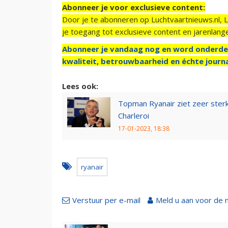
Abonneer je voor exclusieve content:
Door je te abonneren op Luchtvaartnieuws.nl, 
je toegang tot exclusieve content en jarenlang
Abonneer je vandaag nog en word onderde
kwaliteit, betrouwbaarheid en échte journa
Lees ook:
Topman Ryanair ziet zeer sterk
Charleroi
17-01-2023, 18:38
ryanair
Verstuur per e-mail
Meld u aan voor de 