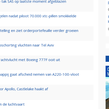
 tak SAS op laatste moment afgeblazen
elen nadat piloot 70.000 xtc-pillen smokkelde
elling en ziet orderportefeuille verder groeien
chorting vluchten naar Tel Aviv
vrachtvlucht met Boeing 777F ooit uit
happij gaat afscheid nemen van A220-100-vloot
 Apollo, Castlelake haakt af
n de luchtvaart