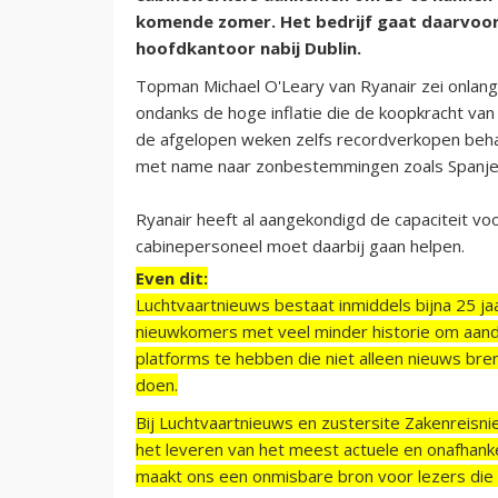
komende zomer. Het bedrijf gaat daarvoor
hoofdkantoor nabij Dublin.
Topman Michael O'Leary van Ryanair zei onlangs
ondanks de hoge inflatie die de koopkracht va
de afgelopen weken zelfs recordverkopen behaal
met name naar zonbestemmingen zoals Spanje 
Ryanair heeft al aangekondigd de capaciteit v
cabinepersoneel moet daarbij gaan helpen.
Even dit:
Luchtvaartnieuws bestaat inmiddels bijna 25 jaa
nieuwkomers met veel minder historie om aand
platforms te hebben die niet alleen nieuws bre
doen.
Bij Luchtvaartnieuws en zustersite Zakenreisn
het leveren van het meest actuele en onafhankel
maakt ons een onmisbare bron voor lezers die g