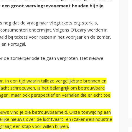
 een groot wervingsevenement houden bij zijn
 nog dat de vraag naar vliegtickets erg sterk is,
n consumenten ondermijnt. Volgens O'Leary werden in
d bij tickets voor reizen in het voorjaar en de zomer,
en Portugal.
oor de zomerperiode te gaan vergroten. Het nieuwe
r. In een tijd waarin talloze vergelijkbare bronnen en
acht schreeuwen, is het belangrijk om betrouwbare
ngen, maar ook perspectief en verhalen die er echt toe
ieuws vind je die betrouwbaarheid. Onze toewijding aan
ijke nieuws over de luchtvaart- en (zaken)reisindustrie
raag een stap voor willen blijven.