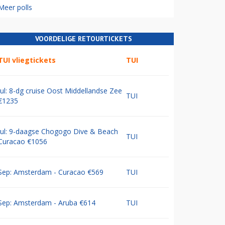
Meer polls
VOORDELIGE RETOURTICKETS
TUI vliegtickets
TUI
Jul: 8-dg cruise Oost Middellandse Zee
TUI
€1235
Jul: 9-daagse Chogogo Dive & Beach
TUI
Curacao €1056
Sep: Amsterdam - Curacao €569
TUI
Sep: Amsterdam - Aruba €614
TUI