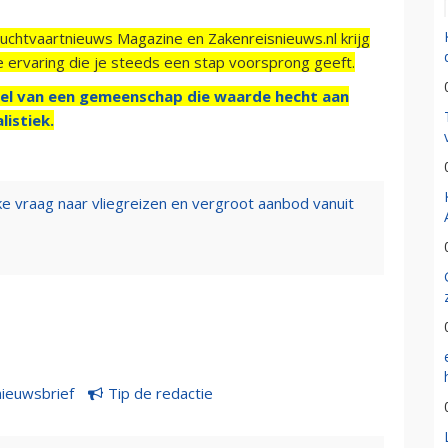
Luchtvaartnieuws Magazine en Zakenreisnieuws.nl krijg
e ervaring die je steeds een stap voorsprong geeft.
el van een gemeenschap die waarde hecht aan
listiek.
e vraag naar vliegreizen en vergroot aanbod vanuit
nieuwsbrief
Tip de redactie