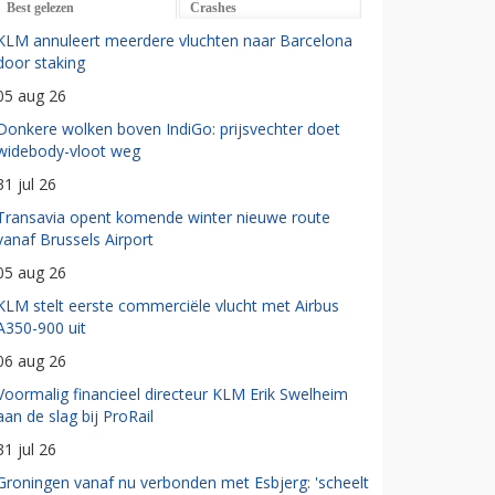
Best gelezen
Crashes
KLM annuleert meerdere vluchten naar Barcelona
door staking
05 aug 26
Donkere wolken boven IndiGo: prijsvechter doet
widebody-vloot weg
31 jul 26
Transavia opent komende winter nieuwe route
vanaf Brussels Airport
05 aug 26
KLM stelt eerste commerciële vlucht met Airbus
A350-900 uit
06 aug 26
Voormalig financieel directeur KLM Erik Swelheim
aan de slag bij ProRail
31 jul 26
Groningen vanaf nu verbonden met Esbjerg: 'scheelt