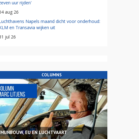
zeven uur rijden'
04 aug 26
Luchthavens Napels maand dicht voor onderhoud:
KLM en Transavia wijken uit
31 jul 26
COLUMNS
MIJNBOUW, EU EN LUCHTVAART