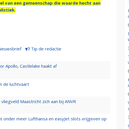
el van een gemeenschap die waarde hecht aan
listiek.
nieuwsbrief
Tip de redactie
 Apollo, Castlelake haakt af
n de luchtvaart
t vliegveld Maastricht zich aan bij ANVR
t onder meer Lufthansa en easyJet slots vrijgeven op