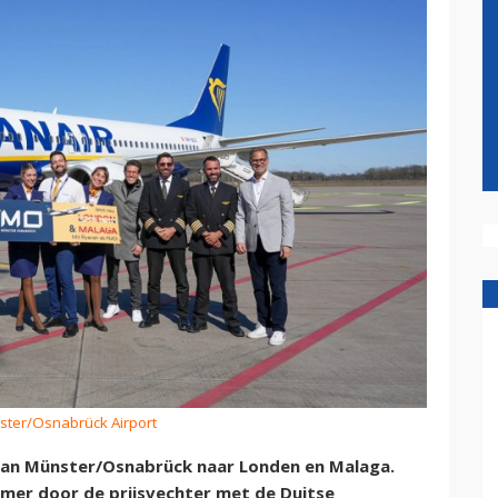
ster/Osnabrück Airport
van Münster/Osnabrück naar Londen en Malaga.
er door de prijsvechter met de Duitse