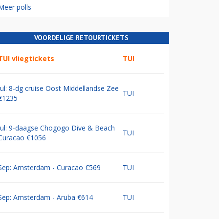
Meer polls
VOORDELIGE RETOURTICKETS
TUI vliegtickets
TUI
Jul: 8-dg cruise Oost Middellandse Zee
TUI
€1235
Jul: 9-daagse Chogogo Dive & Beach
TUI
Curacao €1056
Sep: Amsterdam - Curacao €569
TUI
Sep: Amsterdam - Aruba €614
TUI