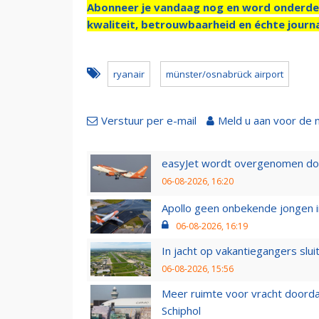
Abonneer je vandaag nog en word onderde
kwaliteit, betrouwbaarheid en échte journa
ryanair
münster/osnabrück airport
Verstuur per e-mail
Meld u aan voor de 
easyJet wordt overgenomen door
06-08-2026, 16:20
Apollo geen onbekende jongen i
06-08-2026, 16:19
In jacht op vakantiegangers slui
06-08-2026, 15:56
Meer ruimte voor vracht doorda
Schiphol