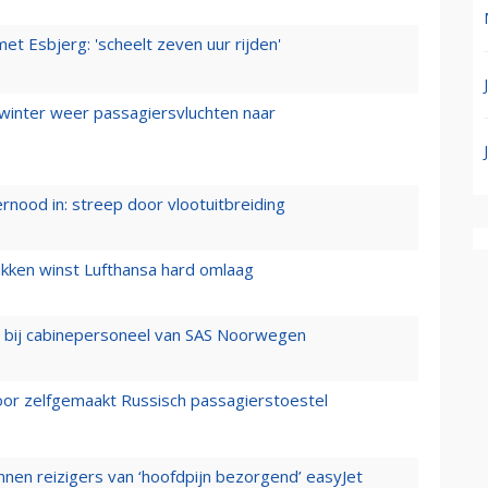
t Esbjerg: 'scheelt zeven uur rijden'
 winter weer passagiersvluchten naar
ernood in: streep door vlootuitbreiding
ukken winst Lufthansa hard omlaag
 bij cabinepersoneel van SAS Noorwegen
voor zelfgemaakt Russisch passagierstoestel
nen reizigers van ‘hoofdpijn bezorgend’ easyJet