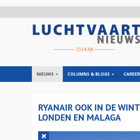
Overslaan
en
naar
de
inhoud
gaan
NIEUWS
COLUMNS & BLOGS
CAREER
RYANAIR OOK IN DE WIN
LONDEN EN MALAGA