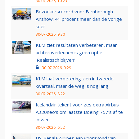
30-07-2026, 10:23
Bezoekersrecord voor Farnborough
Airshow: 41 procent meer dan de vorige
keer
30-07-2026, 9:30
KLM ziet resultaten verbeteren, maar
achteroverleunen is geen optie:
‘Realistisch blijven’
30-07-2026, 9:29
KLM laat verbetering zien in tweede
kwartaal, maar de weg is nog lang
30-07-2026, 8:22
Icelandair tekent voor zes extra Airbus
A320neo's om laatste Boeing 757's af te
lossen
30-07-2026, 6:52
US-Bangla Airlines aan vooravond van