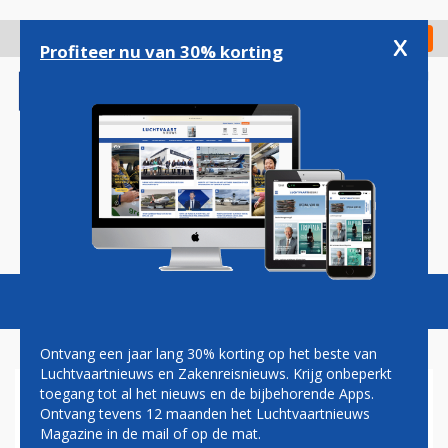
Overslaan
en
x
Digitaal Magazine
Registreer
Check in
naar
Profiteer nu van 30% korting
de
inhoud
gaan
Magazine
Podcasts
Vacatures
Toggl
naviga
Ontvang een jaar lang 30% korting op het beste van
Luchtvaartnieuws en Zakenreisnieuws. Krijg onbeperkt
toegang tot al het nieuws en de bijbehorende Apps.
TRANSAVIA DOEKT OPERATIE
Ontvang tevens 12 maanden het Luchtvaartnieuws
IN MÜNCHEN OP
Magazine in de mail of op de mat.