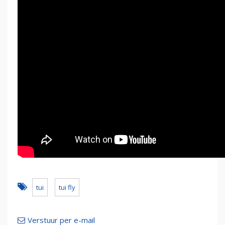
tui
tui fly
Verstuur per e-mail