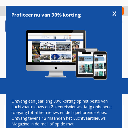
Overslaan
en
x
Digitaal Magazine
Registreer
Check in
naar
Profiteer nu van 30% korting
de
inhoud
gaan
Magazine
Podcasts
Vacatures
Toggl
naviga
Ontvang een jaar lang 30% korting op het beste van
Luchtvaartnieuws en Zakenreisnieuws. Krijg onbeperkt
toegang tot al het nieuws en de bijbehorende Apps.
TUI FLY GAAT STRENGER
Ontvang tevens 12 maanden het Luchtvaartnieuws
CONTROLEREN OP
Magazine in de mail of op de mat.