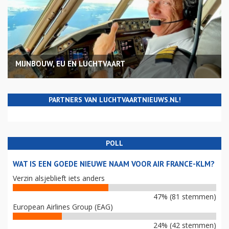
MIJNBOUW, EU EN LUCHTVAART
PARTNERS VAN LUCHTVAARTNIEUWS.NL!
POLL
WAT IS EEN GOEDE NIEUWE NAAM VOOR AIR FRANCE-KLM?
Verzin alsjeblieft iets anders
47% (81 stemmen)
European Airlines Group (EAG)
24% (42 stemmen)