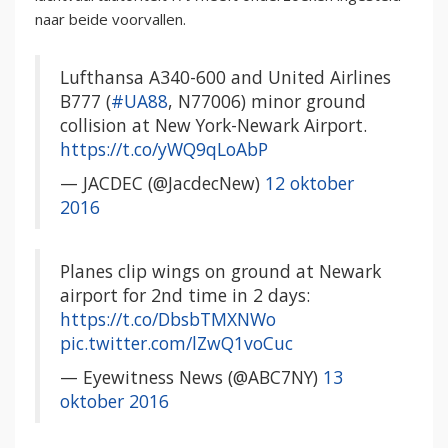
naar beide voorvallen.
Lufthansa A340-600 and United Airlines
B777 (
#UA88
, N77006) minor ground
collision at New York-Newark Airport.
https://t.co/yWQ9qLoAbP
— JACDEC (@JacdecNew)
12 oktober
2016
Planes clip wings on ground at Newark
airport for 2nd time in 2 days:
https://t.co/DbsbTMXNWo
pic.twitter.com/lZwQ1voCuc
— Eyewitness News (@ABC7NY)
13
oktober 2016