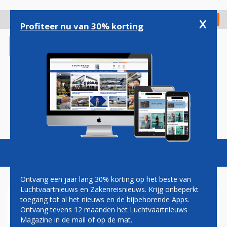
Overslaan
en
x
Digitaal Magazine
Registreer
Check in
naar
Profiteer nu van 30% korting
de
inhoud
gaan
Magazine
Podcasts
Vacatures
Toggl
naviga
Ontvang een jaar lang 30% korting op het beste van
Luchtvaartnieuws en Zakenreisnieuws. Krijg onbeperkt
toegang tot al het nieuws en de bijbehorende Apps.
TWEE INCIDENTEN BINNEN
Ontvang tevens 12 maanden het Luchtvaartnieuws
TWEE DAGEN OP NEWARK
Magazine in de mail of op de mat.