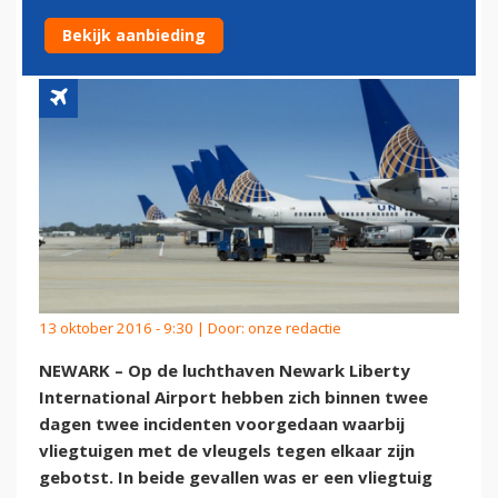
AIRPORT
Bekijk aanbieding
13 oktober 2016 - 9:30 | Door:
onze redactie
NEWARK – Op de luchthaven Newark Liberty
International Airport hebben zich binnen twee
dagen twee incidenten voorgedaan waarbij
vliegtuigen met de vleugels tegen elkaar zijn
gebotst. In beide gevallen was er een vliegtuig