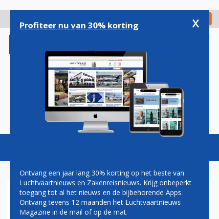
Overslaan
en
x
Digitaal Magazine
Registreer
Check in
naar
Profiteer nu van 30% korting
de
inhoud
gaan
Magazine
Podcasts
Vacatures
Toggl
naviga
Ontvang een jaar lang 30% korting op het beste van
Luchtvaartnieuws en Zakenreisnieuws. Krijg onbeperkt
toegang tot al het nieuws en de bijbehorende Apps.
'VAN HUB NAAR HUB IS
Ontvang tevens 12 maanden het Luchtvaartnieuws
SUCCESFORMULE'
Magazine in de mail of op de mat.