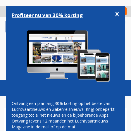
Overslaan
en
x
Digitaal Magazine
Registreer
Check in
naar
Profiteer nu van 30% korting
de
inhoud
gaan
Magazine
Podcasts
Vacatures
Toggl
naviga
Ontvang een jaar lang 30% korting op het beste van
Luchtvaartnieuws en Zakenreisnieuws. Krijg onbeperkt
toegang tot al het nieuws en de bijbehorende Apps.
VERLIES SAS LOOPT OP,
Ontvang tevens 12 maanden het Luchtvaartnieuws
AKKOORD VAN EU VOOR
Magazine in de mail of op de mat.