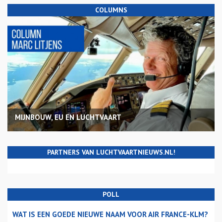
COLUMNS
MIJNBOUW, EU EN LUCHTVAART
PARTNERS VAN LUCHTVAARTNIEUWS.NL!
POLL
WAT IS EEN GOEDE NIEUWE NAAM VOOR AIR FRANCE-KLM?