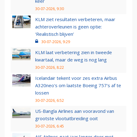
keer
30-07-2026, 9:30
KLM ziet resultaten verbeteren, maar
achteroverleunen is geen optie:
‘Realistisch blijven’
30-07-2026, 9:29
KLM laat verbetering zien in tweede
kwartaal, maar de weg is nog lang
30-07-2026, 8:22
Icelandair tekent voor zes extra Airbus
A320neo's om laatste Boeing 757's af te
lossen
30-07-2026, 6:52
US-Bangla Airlines aan vooravond van
grootste vlootuitbreiding ooit
30-07-2026, 6:45
AIS Airlines gaat jaar langer door met