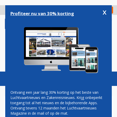
Overslaan
en
x
Digitaal Magazine
Registreer
Check in
naar
Profiteer nu van 30% korting
de
inhoud
gaan
Magazine
Podcasts
Vacatures
Toggl
naviga
Ontvang een jaar lang 30% korting op het beste van
Luchtvaartnieuws en Zakenreisnieuws. Krijg onbeperkt
toegang tot al het nieuws en de bijbehorende Apps.
VIDEO ZWARE KNOKPARTIJ IN
Ontvang tevens 12 maanden het Luchtvaartnieuws
TOESTEL RYANAIR
Magazine in de mail of op de mat.