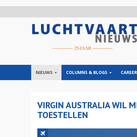
Overslaan
en
naar
de
inhoud
gaan
NIEUWS
COLUMNS & BLOGS
CAREER
VIRGIN AUSTRALIA WIL M
TOESTELLEN