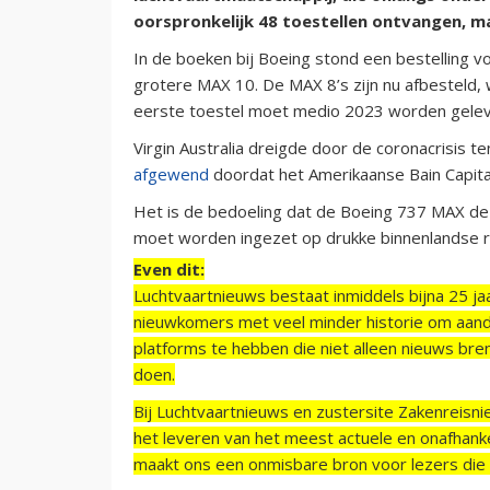
oorspronkelijk 48 toestellen ontvangen, ma
In de boeken bij Boeing stond een bestelling
grotere MAX 10. De MAX 8’s zijn nu afbesteld, w
eerste toestel moet medio 2023 worden gelev
Virgin Australia dreigde door de coronacrisis 
afgewend
doordat het Amerikaanse Bain Capita
Het is de bedoeling dat de Boeing 737 MAX de
moet worden ingezet op drukke binnenlandse ro
Even dit:
Luchtvaartnieuws bestaat inmiddels bijna 25 jaa
nieuwkomers met veel minder historie om aand
platforms te hebben die niet alleen nieuws bre
doen.
Bij Luchtvaartnieuws en zustersite Zakenreisn
het leveren van het meest actuele en onafhankel
maakt ons een onmisbare bron voor lezers die g