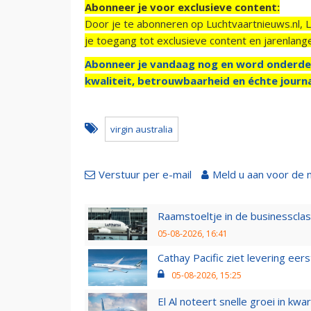
Abonneer je voor exclusieve content:
Door je te abonneren op Luchtvaartnieuws.nl, 
je toegang tot exclusieve content en jarenlang
Abonneer je vandaag nog en word onderde
kwaliteit, betrouwbaarheid en échte journa
virgin australia
Verstuur per e-mail
Meld u aan voor de 
Raamstoeltje in de businessclas
05-08-2026, 16:41
Cathay Pacific ziet levering ee
05-08-2026, 15:25
El Al noteert snelle groei in k