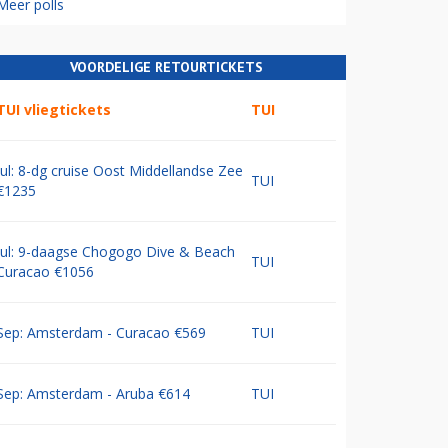
Meer polls
VOORDELIGE RETOURTICKETS
TUI vliegtickets
TUI
Jul: 8-dg cruise Oost Middellandse Zee
TUI
€1235
Jul: 9-daagse Chogogo Dive & Beach
TUI
Curacao €1056
Sep: Amsterdam - Curacao €569
TUI
Sep: Amsterdam - Aruba €614
TUI