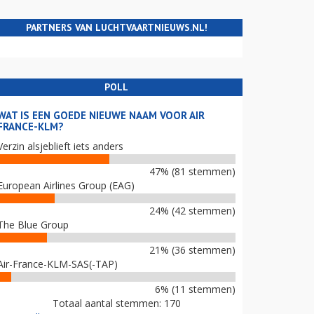
PARTNERS VAN LUCHTVAARTNIEUWS.NL!
POLL
WAT IS EEN GOEDE NIEUWE NAAM VOOR AIR
FRANCE-KLM?
Verzin alsjeblieft iets anders
47% (81 stemmen)
European Airlines Group (EAG)
24% (42 stemmen)
The Blue Group
21% (36 stemmen)
Air-France-KLM-SAS(-TAP)
6% (11 stemmen)
Totaal aantal stemmen: 170