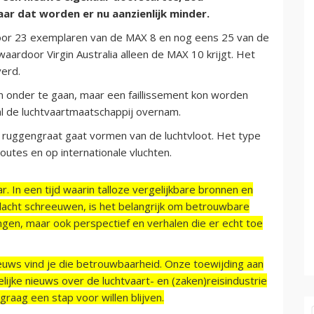
ar dat worden er nu aanzienlijk minder.
 voor 23 exemplaren van de MAX 8 en nog eens 25 van de
aardoor Virgin Australia alleen de MAX 10 krijgt. Het
erd.
ten onder te gaan, maar een faillissement kon worden
l de luchtvaartmaatschappij overnam.
 ruggengraat gaat vormen van de luchtvloot. Het type
utes en op internationale vluchten.
r. In een tijd waarin talloze vergelijkbare bronnen en
acht schreeuwen, is het belangrijk om betrouwbare
ngen, maar ook perspectief en verhalen die er echt toe
ieuws vind je die betrouwbaarheid. Onze toewijding aan
ijke nieuws over de luchtvaart- en (zaken)reisindustrie
raag een stap voor willen blijven.