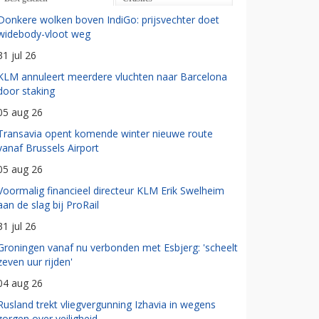
Donkere wolken boven IndiGo: prijsvechter doet
widebody-vloot weg
31 jul 26
KLM annuleert meerdere vluchten naar Barcelona
door staking
05 aug 26
Transavia opent komende winter nieuwe route
vanaf Brussels Airport
05 aug 26
Voormalig financieel directeur KLM Erik Swelheim
aan de slag bij ProRail
31 jul 26
Groningen vanaf nu verbonden met Esbjerg: 'scheelt
zeven uur rijden'
04 aug 26
Rusland trekt vliegvergunning Izhavia in wegens
zorgen over veiligheid