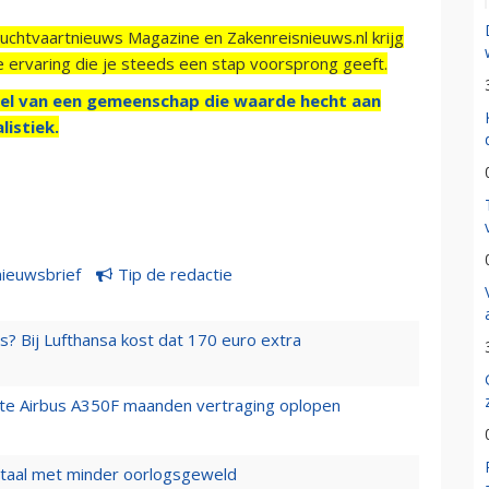
Luchtvaartnieuws Magazine en Zakenreisnieuws.nl krijg
e ervaring die je steeds een stap voorsprong geeft.
el van een gemeenschap die waarde hecht aan
listiek.
nieuwsbrief
Tip de redactie
s? Bij Lufthansa kost dat 170 euro extra
rste Airbus A350F maanden vertraging oplopen
wartaal met minder oorlogsgeweld