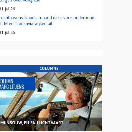
31 jul 26
Luchthavens Napels maand dicht voor onderhoud:
KLM en Transavia wijken uit
31 jul 26
COLUMNS
MIJNBOUW, EU EN LUCHTVAART