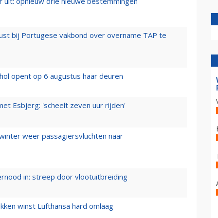
er uit: opnieuw drie nieuwe bestemmingen
rust bij Portugese vakbond over overname TAP te
hol opent op 6 augustus haar deuren
t Esbjerg: 'scheelt zeven uur rijden'
 winter weer passagiersvluchten naar
ernood in: streep door vlootuitbreiding
ukken winst Lufthansa hard omlaag