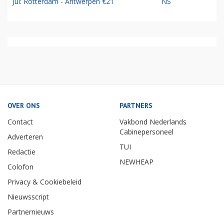
Jul: Rotterdam - Antwerpen €21
NS
OVER ONS
PARTNERS
Contact
Vakbond Nederlands
Cabinepersoneel
Adverteren
TUI
Redactie
NEWHEAP
Colofon
Privacy & Cookiebeleid
Nieuwsscript
Partnernieuws