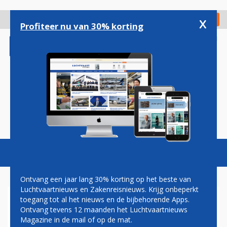
Overslaan
en
x
Digitaal Magazine
Registreer
Check in
naar
Profiteer nu van 30% korting
de
inhoud
gaan
Magazine
Podcasts
Vacatures
Toggl
naviga
Ontvang een jaar lang 30% korting op het beste van
Luchtvaartnieuws en Zakenreisnieuws. Krijg onbeperkt
toegang tot al het nieuws en de bijbehorende Apps.
VNC MELDT ‘VEEL
Ontvang tevens 12 maanden het Luchtvaartnieuws
FRUSTRATIES’ BIJ
Magazine in de mail of op de mat.