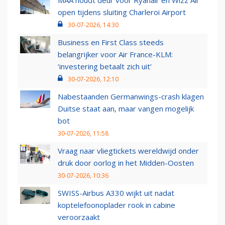
MAA houdt deur voor Ryanair en Wizz Air
open tijdens sluiting Charleroi Airport
30-07-2026, 14:30
Business en First Class steeds
belangrijker voor Air France-KLM:
‘investering betaalt zich uit’
30-07-2026, 12:10
Nabestaanden Germanwings-crash klagen
Duitse staat aan, maar vangen mogelijk
bot
30-07-2026, 11:58
Vraag naar vliegtickets wereldwijd onder
druk door oorlog in het Midden-Oosten
30-07-2026, 10:36
SWISS-Airbus A330 wijkt uit nadat
koptelefoonoplader rook in cabine
veroorzaakt