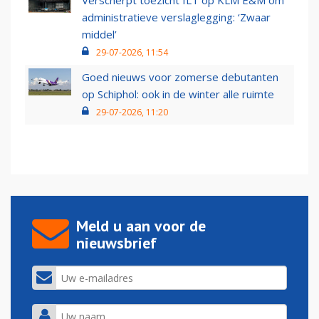
Verscherpt toezicht ILT op KLM E&M om
administratieve verslaglegging: ‘Zwaar
middel’
29-07-2026, 11:54
Goed nieuws voor zomerse debutanten
op Schiphol: ook in de winter alle ruimte
29-07-2026, 11:20
Meld u aan voor de
nieuwsbrief