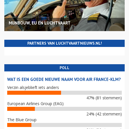
MIJNBOUW, EU EN LUCHTVAART
PARTNERS VAN LUCHTVAARTNIEUWS.NL!
POLL
WAT IS EEN GOEDE NIEUWE NAAM VOOR AIR FRANCE-KLM?
Verzin alsjeblieft iets anders
47% (81 stemmen)
European Airlines Group (EAG)
24% (42 stemmen)
The Blue Group