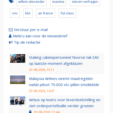
willem-alexander
maxima
steven verhagen
vnv
klm
air france
fist class
Verstuur per e-mail
Meld u aan voor de nieuwsbrief
Tip de redactie
Staking cabinepersoneel Noorse tak SAS
op laatste moment afgeblazen
07-08-2026, 15:11
Malaysia Airlines neemt maatregelen
nadat piloot 70.000 xtc-pillen smokkelde
07-08-2026, 14:07
Airbus op koers voor leverdoelstelling en
ziet orderportefeuille verder groeien
07-08-2026, 11:44