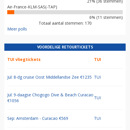
21% (36 stemmen)
Air-France-KLM-SAS(-TAP)
6% (11 stemmen)
Totaal aantal stemmen: 170
Meer polls
VOORDELIGE RETOURTICKETS
TUI vliegtickets
TUI
Jul: 8-dg cruise Oost Middellandse Zee €1235
TUI
Jul: 9-daagse Chogogo Dive & Beach Curacao
TUI
€1056
Sep: Amsterdam - Curacao €569
TUI