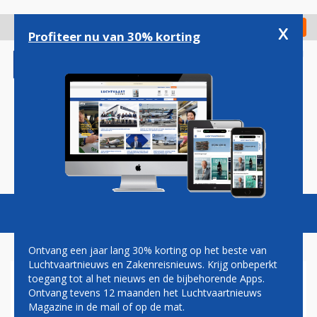
Overslaan
en
x
Digitaal Magazine
Registreer
Check in
naar
Profiteer nu van 30% korting
de
inhoud
gaan
Magazine
Podcasts
Vacatures
Toggl
naviga
Ontvang een jaar lang 30% korting op het beste van
Luchtvaartnieuws en Zakenreisnieuws. Krijg onbeperkt
toegang tot al het nieuws en de bijbehorende Apps.
VNV: HEEL RAAR DAT
Ontvang tevens 12 maanden het Luchtvaartnieuws
WILLEM-ALEXANDER NIET
Magazine in de mail of op de mat.