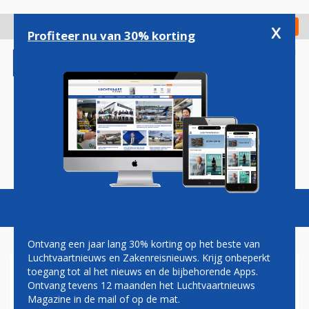
Overslaan
en
x
Digitaal Magazine
Registreer
Check in
naar
Profiteer nu van 30% korting
de
inhoud
gaan
Magazine
Podcasts
Vacatures
Toggl
naviga
Ontvang een jaar lang 30% korting op het beste van
Luchtvaartnieuws en Zakenreisnieuws. Krijg onbeperkt
toegang tot al het nieuws en de bijbehorende Apps.
WEER MOGELIJK WRAKSTUK
Ontvang tevens 12 maanden het Luchtvaartnieuws
MH370 AANGESPOELD
Magazine in de mail of op de mat.