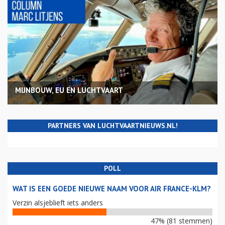
MIJNBOUW, EU EN LUCHTVAART
PARTNERS VAN LUCHTVAARTNIEUWS.NL!
POLL
WAT IS EEN GOEDE NIEUWE NAAM VOOR AIR FRANCE-KLM?
Verzin alsjeblieft iets anders
47% (81 stemmen)