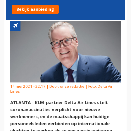
GEVACCINEERD ZIJN
Bekijk aanbieding
14 mei 2021 - 22:17 | Door:
onze redactie
| Foto: Delta Air
Lines
ATLANTA - KLM-partner Delta Air Lines stelt
coronavaccinaties verplicht voor nieuwe
werknemers, en de maatschappij kan huidige
personeelsleden verbieden op internationale
vluchten te werken als ze een vaccin weigeren.