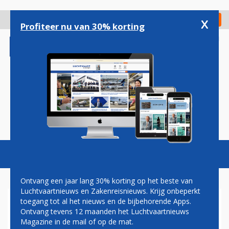
Overslaan
en
x
Digitaal Magazine
Registreer
Check in
naar
Profiteer nu van 30% korting
de
inhoud
gaan
Magazine
Podcasts
Vacatures
Toggl
naviga
Ontvang een jaar lang 30% korting op het beste van
Luchtvaartnieuws en Zakenreisnieuws. Krijg onbeperkt
toegang tot al het nieuws en de bijbehorende Apps.
WIE VOOR DELTA WIL
Ontvang tevens 12 maanden het Luchtvaartnieuws
WERKEN MOET
Magazine in de mail of op de mat.