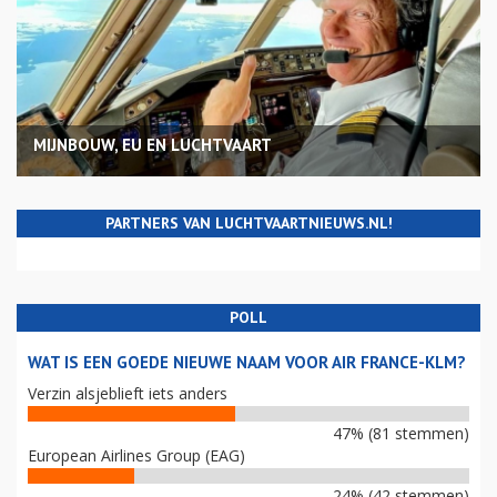
MIJNBOUW, EU EN LUCHTVAART
PARTNERS VAN LUCHTVAARTNIEUWS.NL!
POLL
WAT IS EEN GOEDE NIEUWE NAAM VOOR AIR FRANCE-KLM?
Verzin alsjeblieft iets anders
47% (81 stemmen)
European Airlines Group (EAG)
24% (42 stemmen)