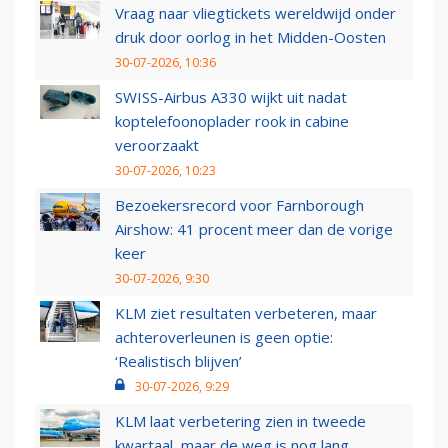
Vraag naar vliegtickets wereldwijd onder
druk door oorlog in het Midden-Oosten
30-07-2026, 10:36
SWISS-Airbus A330 wijkt uit nadat
koptelefoonoplader rook in cabine
veroorzaakt
30-07-2026, 10:23
Bezoekersrecord voor Farnborough
Airshow: 41 procent meer dan de vorige
keer
30-07-2026, 9:30
KLM ziet resultaten verbeteren, maar
achteroverleunen is geen optie:
‘Realistisch blijven’
30-07-2026, 9:29
KLM laat verbetering zien in tweede
kwartaal, maar de weg is nog lang