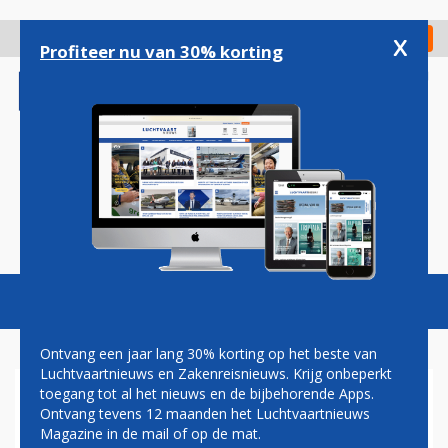
Overslaan
en
x
Digitaal Magazine
Registreer
Check in
naar
Profiteer nu van 30% korting
de
inhoud
gaan
Magazine
Podcasts
Vacatures
Toggl
naviga
Ontvang een jaar lang 30% korting op het beste van
Luchtvaartnieuws en Zakenreisnieuws. Krijg onbeperkt
toegang tot al het nieuws en de bijbehorende Apps.
WIZZ AIR RECHTSTREEKS
Ontvang tevens 12 maanden het Luchtvaartnieuws
VAN EINDHOVEN NAAR
Magazine in de mail of op de mat.