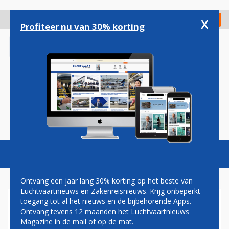
Overslaan
en
x
Digitaal Magazine
Registreer
Check in
naar
Profiteer nu van 30% korting
de
inhoud
gaan
Magazine
Podcasts
Vacatures
Toggl
naviga
Ontvang een jaar lang 30% korting op het beste van
Luchtvaartnieuws en Zakenreisnieuws. Krijg onbeperkt
toegang tot al het nieuws en de bijbehorende Apps.
ZUID-AFRIKAANSE ORDER
Ontvang tevens 12 maanden het Luchtvaartnieuws
VOOR EMBRAER
Magazine in de mail of op de mat.