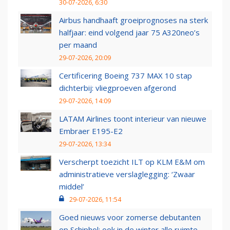
30-07-2026, 6:30
Airbus handhaaft groeiprognoses na sterk
halfjaar: eind volgend jaar 75 A320neo’s
per maand
29-07-2026, 20:09
Certificering Boeing 737 MAX 10 stap
dichterbij: vliegproeven afgerond
29-07-2026, 14:09
LATAM Airlines toont interieur van nieuwe
Embraer E195-E2
29-07-2026, 13:34
Verscherpt toezicht ILT op KLM E&M om
administratieve verslaglegging: ‘Zwaar
middel’
29-07-2026, 11:54
Goed nieuws voor zomerse debutanten
op Schiphol: ook in de winter alle ruimte