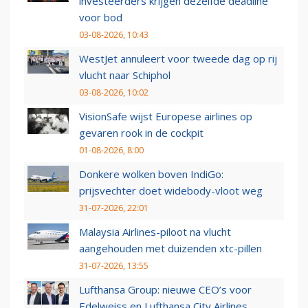
investeerders krijgen dezelfde deadline
voor bod
03-08-2026, 10:43
WestJet annuleert voor tweede dag op rij
vlucht naar Schiphol
03-08-2026, 10:02
VisionSafe wijst Europese airlines op
gevaren rook in de cockpit
01-08-2026, 8:00
Donkere wolken boven IndiGo:
prijsvechter doet widebody-vloot weg
31-07-2026, 22:01
Malaysia Airlines-piloot na vlucht
aangehouden met duizenden xtc-pillen
31-07-2026, 13:55
Lufthansa Group: nieuwe CEO’s voor
Edelweiss en Lufthansa City Airlines