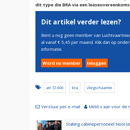
dit type die BRA via een leaseovereenkoms
Dit artikel verder lezen?
Bent u nog geen member van Luchtvaartnieu
al vanaf € 5,45 per maand. Klik dan op ond
informatie.
Word nu member
Inloggen
atr 72-600
bra
vliegschaamte
Verstuur per e-mail
Meld u aan voor de 
Staking cabinepersoneel Noorse