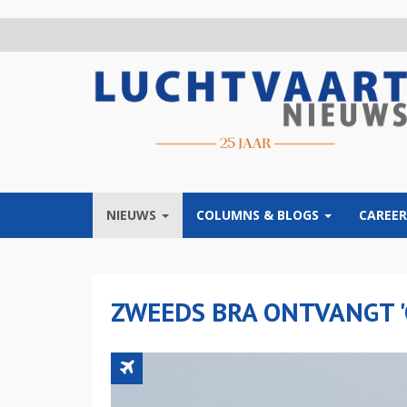
Overslaan
en
naar
de
inhoud
gaan
NIEUWS
COLUMNS & BLOGS
CAREER
ZWEEDS BRA ONTVANGT '