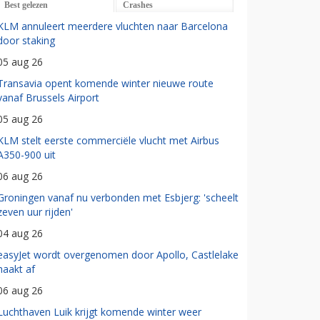
Best gelezen
Crashes
KLM annuleert meerdere vluchten naar Barcelona
door staking
05 aug 26
Transavia opent komende winter nieuwe route
vanaf Brussels Airport
05 aug 26
KLM stelt eerste commerciële vlucht met Airbus
A350-900 uit
06 aug 26
Groningen vanaf nu verbonden met Esbjerg: 'scheelt
zeven uur rijden'
04 aug 26
easyJet wordt overgenomen door Apollo, Castlelake
haakt af
06 aug 26
Luchthaven Luik krijgt komende winter weer