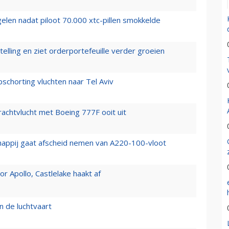
elen nadat piloot 70.000 xtc-pillen smokkelde
elling en ziet orderportefeuille verder groeien
chorting vluchten naar Tel Aviv
vrachtvlucht met Boeing 777F ooit uit
happij gaat afscheid nemen van A220-100-vloot
 Apollo, Castlelake haakt af
n de luchtvaart