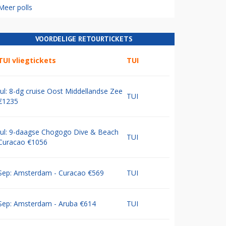
Meer polls
VOORDELIGE RETOURTICKETS
TUI vliegtickets
TUI
Jul: 8-dg cruise Oost Middellandse Zee
TUI
€1235
Jul: 9-daagse Chogogo Dive & Beach
TUI
Curacao €1056
Sep: Amsterdam - Curacao €569
TUI
Sep: Amsterdam - Aruba €614
TUI