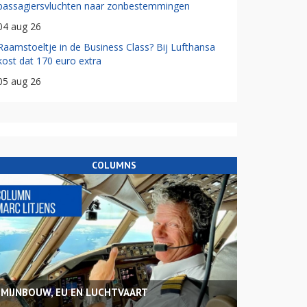
passagiersvluchten naar zonbestemmingen
04 aug 26
Raamstoeltje in de Business Class? Bij Lufthansa
kost dat 170 euro extra
05 aug 26
COLUMNS
MIJNBOUW, EU EN LUCHTVAART