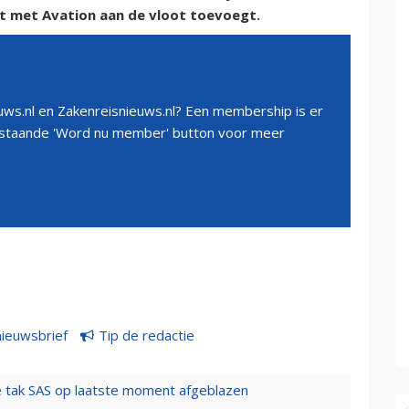
t met Avation aan de vloot toevoegt.
ws.nl en Zakenreisnieuws.nl? Een membership is er
erstaande 'Word nu member' button voor meer
nieuwsbrief
Tip de redactie
 tak SAS op laatste moment afgeblazen