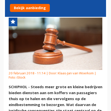
BIJ THUIS OPHALEN KOFFERS
Bekijk aanbieding
20 februari 2018 - 11:14 | Door:
Klaas-Jan van Woerkom
|
Foto: iStock
SCHIPHOL - Steeds meer grote en kleine bedrijven
bieden diensten aan om koffers van passagiers
thuis op te halen en die vervolgens op de
eindbestemming te bezorgen. Wat daarvan de
juridische consequenties zijn staat centraal op de