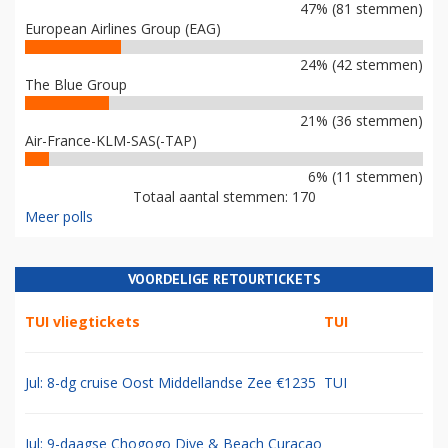
47% (81 stemmen)
European Airlines Group (EAG)
24% (42 stemmen)
The Blue Group
21% (36 stemmen)
Air-France-KLM-SAS(-TAP)
6% (11 stemmen)
Totaal aantal stemmen: 170
Meer polls
VOORDELIGE RETOURTICKETS
TUI vliegtickets
TUI
Jul: 8-dg cruise Oost Middellandse Zee €1235
TUI
Jul: 9-daagse Chogogo Dive & Beach Curacao