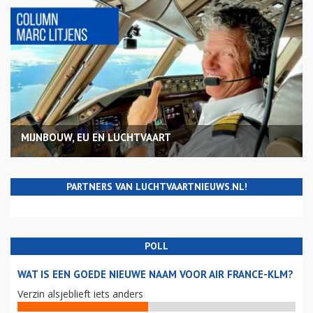
MIJNBOUW, EU EN LUCHTVAART
PARTNERS VAN LUCHTVAARTNIEUWS.NL!
POLL
WAT IS EEN GOEDE NIEUWE NAAM VOOR AIR FRANCE-KLM?
Verzin alsjeblieft iets anders