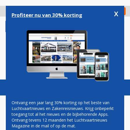
Overslaan
en
x
Digitaal Magazine
Registreer
Check in
naar
Profiteer nu van 30% korting
de
inhoud
gaan
Magazine
Podcasts
Vacatures
Toggl
naviga
Ontvang een jaar lang 30% korting op het beste van
Luchtvaartnieuws en Zakenreisnieuws. Krijg onbeperkt
toegang tot al het nieuws en de bijbehorende Apps.
DAG VAN HET LUCHTRECHT:
Ontvang tevens 12 maanden het Luchtvaartnieuws
JURIDISCHE HAKEN EN OGEN
Magazine in de mail of op de mat.